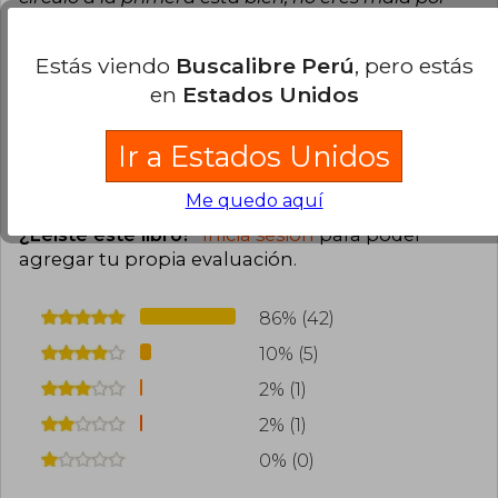
ello sino valiente, ser vulnerable no te hace una
victima. Eres valiente por continuar y salir de ese
Estás viendo
Buscalibre Perú
, pero estás
Infierno!
en
Estados Unidos
1
0
Esta opinión es útil
No es útil
Ir a Estados Unidos
Cargar más opiniones del libro
Me quedo aquí
¿Leíste este libro?
Inicia sesión
para poder
agregar tu propia evaluación
.
86% (42)
10% (5)
2% (1)
2% (1)
0% (0)