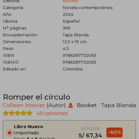
Editorial
Booket
Categoría
Novela contemporánea
Año
2024
Idioma
Español
N° páginas
396
Encuadernación
Tapa Blanda
Dimensiones
12,5 x 19 cm
Peso
4.5
ISBN
9786287732063
ISBN13
9786287732063
Editado en
Colombia
Romper el círculo
Colleen Hoover
(Autor)
·
Booket
· Tapa Blanda
49 opiniones
Libro Nuevo
S/ 112,23
-40%
Importado
S/ 67,34
Envío:
6 a 9
días háb.