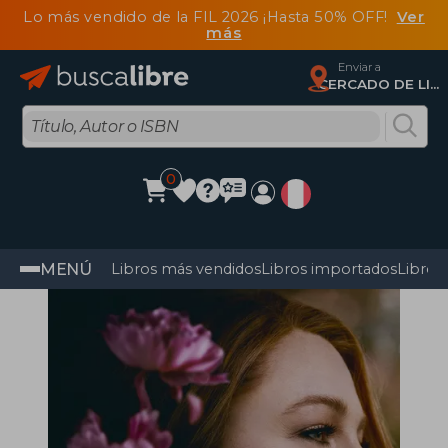
Lo más vendido de la FIL 2026 ¡Hasta 50% OFF!
Ver
más
Enviar a
CERCADO DE LIMA, Lima
0
MENÚ
Libros más vendidos
Libros importados
Libros