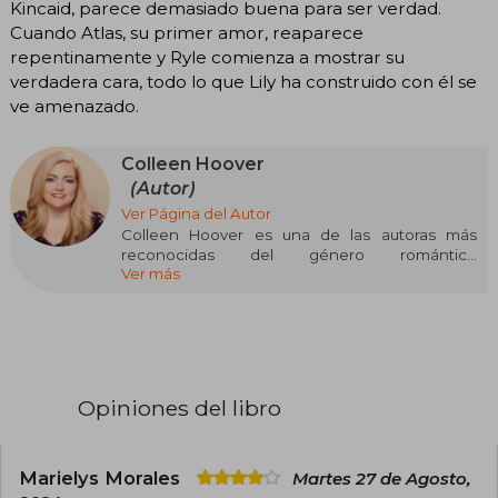
Kincaid, parece demasiado buena para ser verdad.
Cuando Atlas, su primer amor, reaparece
repentinamente y Ryle comienza a mostrar su
verdadera cara, todo lo que Lily ha construido con él se
ve amenazado.
Colleen Hoover
(Autor)
Ver Página del Autor
Colleen Hoover es una de las autoras más
reconocidas del género romántico
Ver más
contemporáneo y la ficción emocional. Nacida
el 11 de diciembre de 1979 en Sulphur Springs,
Texas, Estados Unidos, Hoover comenzó su
carrera literaria en 2012 con la publicación de su
primera novela, Slammed, que rápidamente
captó la atención del público y se convirtió en
un éxito de ventas.
Opiniones del libro
A lo largo de su carrera, Colleen ha logrado
conquistar a millones de lectores gracias a su
habilidad para tejer historias conmovedoras que
Marielys Morales
Martes 27 de Agosto,
exploran temas complejos como el amor, la