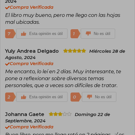
2024
pérdida, la resiliencia y las relaciones humanas.
Compra Verificada
Entre los libros de Colleen Hoover más
El libro muy bueno, pero me llego con las hojas
destacadas se encuentran It Ends With Us,
Verity, Ugly Love y Reminders of Him, títulos que
mal ubicadas.
han liderado las listas de los más vendidos en
The New York Times.
7
1
Esta opinión es útil
No es útil
Además de su éxito literario, Hoover es
conocida por su cercanía con los fans y su
Yuly Andrea Delgado
Miércoles 28 de
pasión por causas benéficas. Es la creadora de
Agosto, 2024
The Bookworm Box, un proyecto que combina
Compra Verificada
su amor por la lectura con la filantropía, ya que
los beneficios se destinan a organizaciones
Me encanto, lo leí en 2 días. Muy interesante, te
benéficas.
pone a reflexionar sobre diversos temas
personales, que a veces son difíciles de tratar.
Su estilo único, que mezcla emociones intensas
con personajes reales y vulnerables, ha
2
consolidado a Colleen Hoover como una de las
0
Esta opinión es útil
No es útil
voces más influyentes de la literatura
contemporánea. Sus libros, traducidos a
múltiples idiomas, continúan inspirando y
Johanna Gaete
Domingo 22 de
emocionando a lectores de todo el mundo.
Septiembre, 2024
Compra Verificada
Buen libro, pero me llego rotó en 2 páginas... :/ es