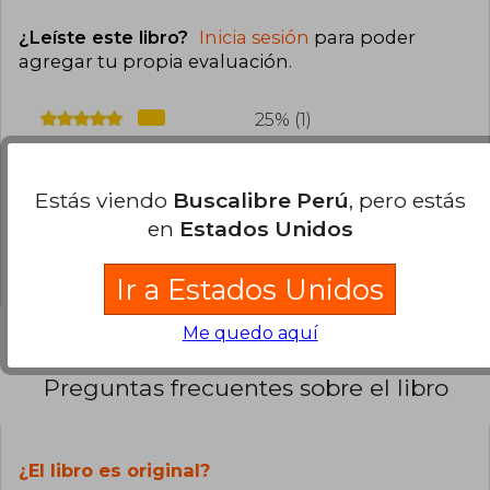
¿Leíste este libro?
Inicia sesión
para poder
agregar tu propia evaluación
.
25% (1)
75% (3)
0% (0)
Estás viendo
Buscalibre Perú
, pero estás
0% (0)
en
Estados Unidos
0% (0)
Ir a Estados Unidos
Me quedo aquí
Preguntas frecuentes sobre el libro
¿El libro es original?