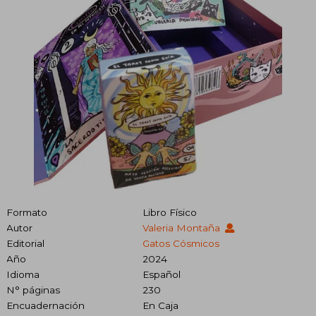
Formato
Libro Físico
Autor
Valeria Montaña
Editorial
Gatos Cósmicos
Año
2024
Idioma
Español
N° páginas
230
Encuadernación
En Caja