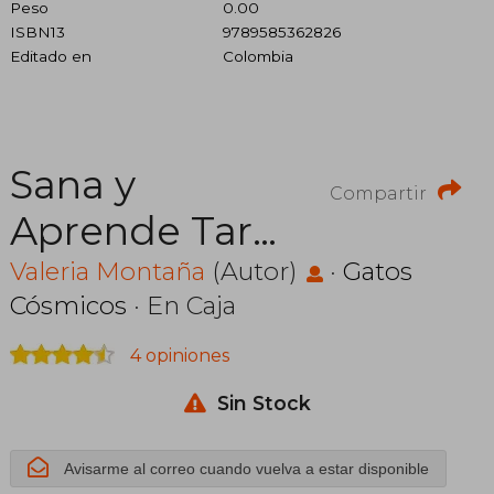
Peso
0.00
ISBN13
9789585362826
Editado en
Colombia
Sana y
Compartir
Aprende Tarot
Coloreando
Valeria Montaña
(Autor)
·
Gatos
Cósmicos
· En Caja
4 opiniones
Sin Stock
Avisarme al correo cuando vuelva a estar disponible