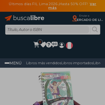
Últimos días FIL Lima 2026 ¡Hasta 50% OFF!
Ver
más
Enviar a
CERCADO DE LIMA, Lima
0
MENÚ
Libros más vendidos
Libros importados
Libros