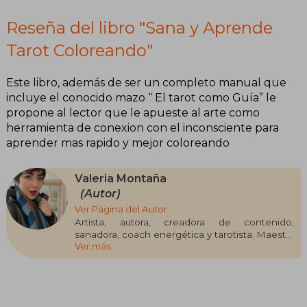
Reseña del libro "Sana y Aprende
Tarot Coloreando"
Este libro, además de ser un completo manual que
incluye el conocido mazo “ El tarot como Guía” le
propone al lector que le apueste al arte como
herramienta de conexion con el inconsciente para
aprender mas rapido y mejor coloreando
Valeria Montaña
(Autor)
Ver Página del Autor
Artista, autora, creadora de contenido,
sanadora, coach energética y tarotista. Maestra
Ver más
en Artes Plásticas y Visuales, Universidad
Nacional de Colombia con maestría en Arte y
Ciencia del vidrio, Universidade Nova de Lisboa
y Universidade de Lisboa.