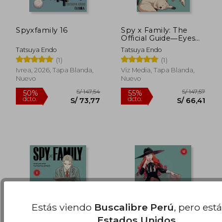
Spyxfamily 16
Spy x Family: The
Official Guide―Eyes
Only (en Inglés)
Tatsuya Endo
Tatsuya Endo
(1)
(1)
S/ 155,24
S/ 147
55%
50%
dcto.
dcto.
S/ 69,86
S/ 73,
Ivrea, 2026, Tapa Blanda,
Viz Media, Tapa Blanda,
Nuevo
Nuevo
Estás viendo
Buscalibre Perú
, pero est
Estados Unidos