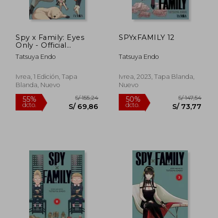
S/ 117
55%
dcto.
S/ 46,00
S/ 52,
Spy x Family: Eyes
SPYxFAMILY 12
Only - Official
Databook
Tatsuya Endo
Tatsuya Endo
Ivrea, 1 Edición, Tapa
Ivrea, 2023, Tapa Blanda,
Blanda, Nuevo
Nuevo