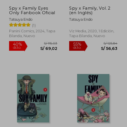
Spy x Family Eyes
Spy x Family, Vol. 2
Only Fanbook Oficial
(en Inglés)
Tatsuya Endo
Tatsuya Endo
(1)
Panini Comics, 2024, Tapa
Viz Media, 2020, 1 Edición,
Blanda, Nuevo
Tapa Blanda, Nuevo
S/ 125,84
S/ 117
55%
55%
dcto.
dcto.
S/ 56,63
S/ 52,