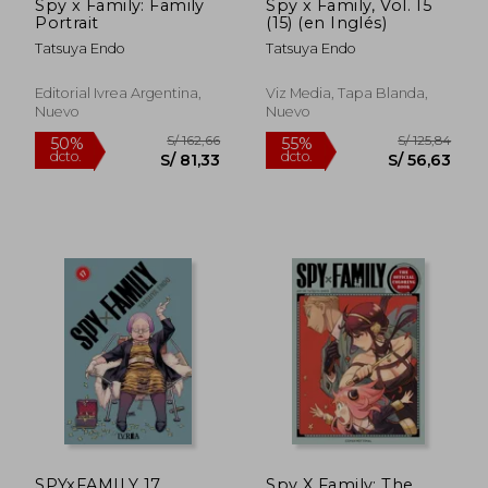
Spy x Family: Family
Spy x Family, Vol. 15
Portrait
(15) (en Inglés)
Tatsuya Endo
Tatsuya Endo
Editorial Ivrea Argentina,
Viz Media, Tapa Blanda,
Nuevo
Nuevo
S/ 125,84
S/ 140
55%
55%
dcto.
dcto.
S/ 56,63
S/ 63,
SPYxFAMILY 17
Spy X Family: The