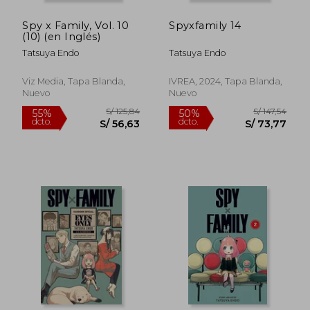
Spy x Family, Vol. 10
Spyxfamily 14
(10) (en Inglés)
Tatsuya Endo
Tatsuya Endo
Viz Media, Tapa Blanda,
IVREA, 2024, Tapa Blanda,
Nuevo
Nuevo
S/ 125,84
S/ 125
55%
55%
dcto.
dcto.
S/ 56,63
S/ 56,