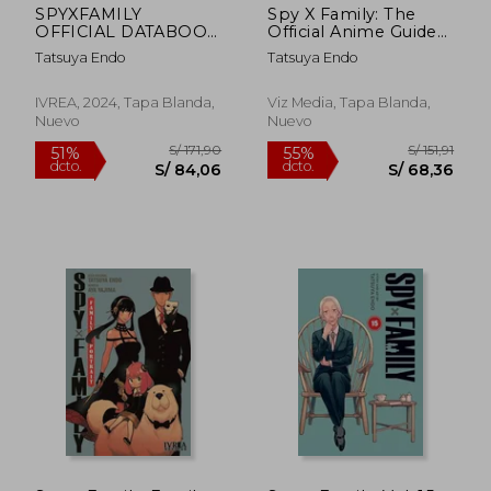
SPYXFAMILY
Spy X Family: The
OFFICIAL DATABOOK
Official Anime Guide--
EYES ONLY
Mission Report:
Tatsuya Endo
Tatsuya Endo
220409-0625 (en
Inglés)
IVREA, 2024, Tapa Blanda,
Viz Media, Tapa Blanda,
Nuevo
Nuevo
S/ 115,03
S/ 125
40%
55%
dcto.
dcto.
S/ 69,02
S/ 56,