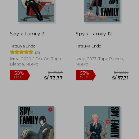
Spy x Family 3
Spy x Family 12
Tatsuya Endo
Tatsuya Endo
(3)
Ivrea, 2020, 1 Edición, Tapa
Ivrea, 2023, Tapa Blanda,
Blanda, Nuevo
Nuevo
S/ 134,27
S/ 134,
55%
55%
dcto.
dcto.
S/ 60,42
S/ 60,