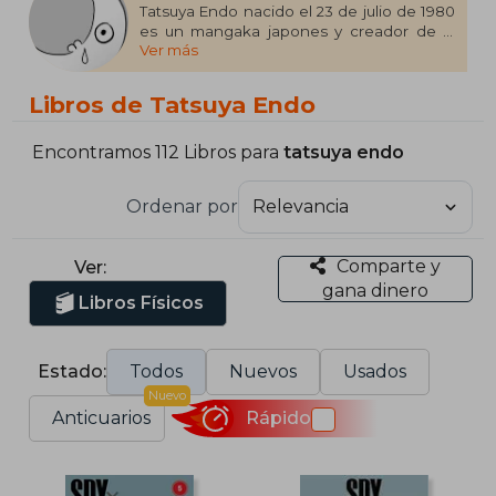
Tatsuya Endo nacido el 23 de julio de 1980
es un mangaka japones y creador de la
Ver más
serie de manga Spy x Family.
Antes de debutar trabajó como asistente
Libros de Tatsuya Endo
para los manga Blue Exorcist y Fire Punch.
El tuvo como mentores a los artistas de
manga Kanou Yasuhro y Yoshiyuki Nishi.
Encontramos 112 Libros para
tatsuya endo
Ordenar por
Comparte y
Ver:
gana dinero
Libros Físicos
Estado:
Todos
Nuevos
Usados
Nuevo
Anticuarios
Rápido