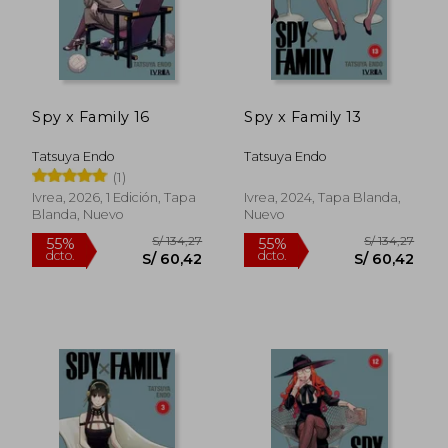
Spy x Family 16
Spy x Family 13
Tatsuya Endo
Tatsuya Endo
(1)
Ivrea, 2026, 1 Edición, Tapa
Ivrea, 2024, Tapa Blanda,
Blanda, Nuevo
Nuevo
S/ 127,35
S/ 127
55%
55%
dcto.
dcto.
S/ 57,31
S/ 57,