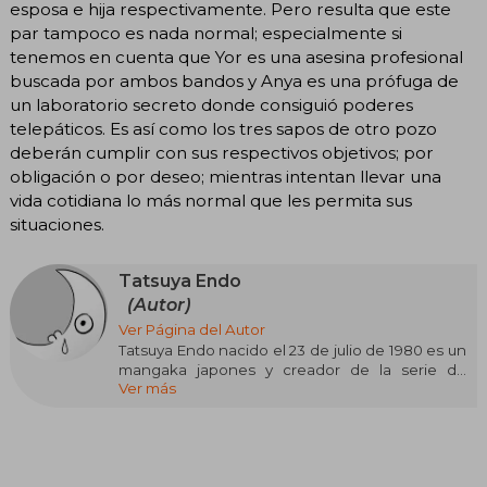
esposa e hija respectivamente. Pero resulta que este
par tampoco es nada normal; especialmente si
tenemos en cuenta que Yor es una asesina profesional
buscada por ambos bandos y Anya es una prófuga de
un laboratorio secreto donde consiguió poderes
telepáticos. Es así como los tres sapos de otro pozo
deberán cumplir con sus respectivos objetivos; por
obligación o por deseo; mientras intentan llevar una
vida cotidiana lo más normal que les permita sus
situaciones.
Tatsuya Endo
(Autor)
Ver Página del Autor
Tatsuya Endo nacido el 23 de julio de 1980 es un
mangaka japones y creador de la serie de
Ver más
manga Spy x Family.
Antes de debutar trabajó como asistente para
los manga Blue Exorcist y Fire Punch. El tuvo
como mentores a los artistas de manga Kanou
Yasuhro y Yoshiyuki Nishi.