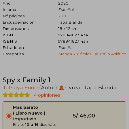
Año
2020
Idioma
Español
N° páginas
200
Encuadernación
Tapa Blanda
Dimensiones
18 x 12 cm
ISBN
9788418271434
ISBN13
9788418271434
Editado en
España
Categorías
Manga Y Cómics De Estilo Asiático
Spy x Family 1
Tatsuya Endo
(Autor)
·
Ivrea
· Tapa Blanda
4 opiniones
Más barato
Libro Nuevo
S/ 46,00
Importado
Envío:
10 a 16
días háb.