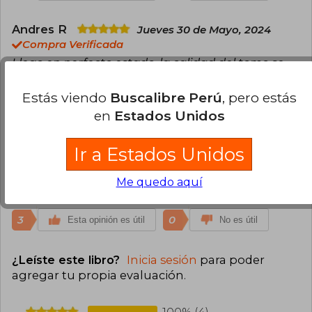
Andres R
Jueves 30 de Mayo, 2024
Compra Verificada
Llego en perfecto estado, la calidad del tomo se
siente buenísima.
Estás viendo
Buscalibre Perú
, pero estás
3
0
Esta opinión es útil
No es útil
en
Estados Unidos
Rubén Cutuli
Domingo 01 de
Ir a Estados Unidos
Septiembre, 2024
Compra Verificada
Me quedo aquí
¡Excelente!
3
0
Esta opinión es útil
No es útil
¿Leíste este libro?
Inicia sesión
para poder
agregar tu propia evaluación
.