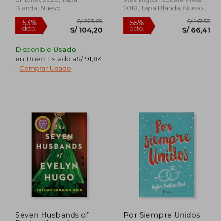
Blanda, Nuevo
2018, Tapa Blanda, Nuevo
Disponible
Usado
en Buen Estado a
S/ 91,84
.
Comprar Usado
 80,53
S/ 223,69
53%
55%
dcto.
dcto.
48,32
S/ 104,20
Seven Husbands of
Por Siempre Unidos