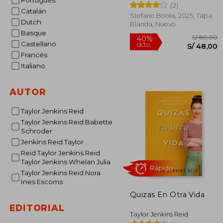
Portugués
(2)
Catalán
Stefano Books, 2025, Tapa
Dutch
Blanda, Nuevo
Basque
Castellano
Francés
Italiano
S/
AUTOR
40%
dcto.
S/ 
Taylor Jenkins Reid
Taylor Jenkins Reid Babette
Schroder
Jenkins Reid Taylor
Reid Taylor Jenkins Reid
Taylor Jenkins Whelan Julia
Taylor Jenkins Reid Nora
Ines Escoms
Quizas En Otra Vida
EDITORIAL
Taylor Jenkins Reid