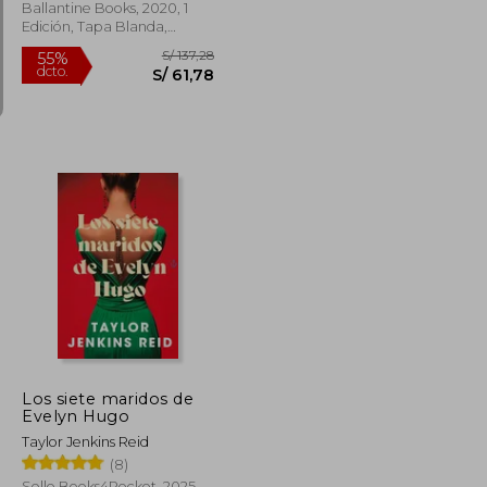
Ballantine Books, 2020, 1
Edición, Tapa Blanda,
Nuevo
S/ 80,00
S/ 137,28
55%
dcto.
S/ 48,00
S/ 61,78
Los siete maridos de
Evelyn Hugo
Taylor Jenkins Reid
(8)
Sello Books4Pocket, 2025,