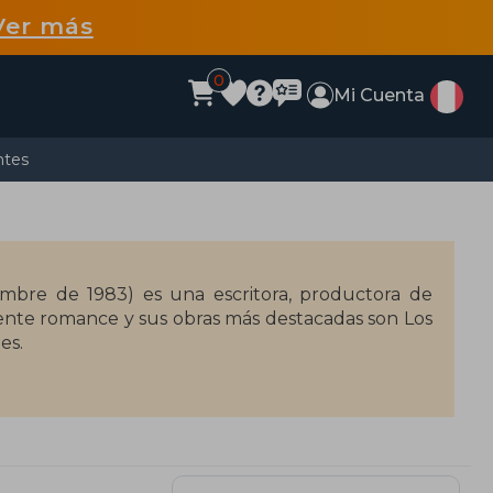
Ver más
0
Mi Cuenta
ntes
iembre de 1983) es una escritora, productora de
mente romance y sus obras más destacadas son Los
es.
ncias de la información en el Emerson College. Su
 «uno de los 11 debuts que adoramos» por Kirkus
ex, y su perro, Rabbit."