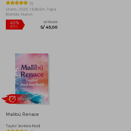
(1)
Urano, 2020, 1 Edición, Tapa
Blanda, Nuevo
S/ 65,00
S/ 75,00
40%
dcto.
S/ 48,75
S/ 45,00
Malibú Renace
Taylor Jenkins Reid