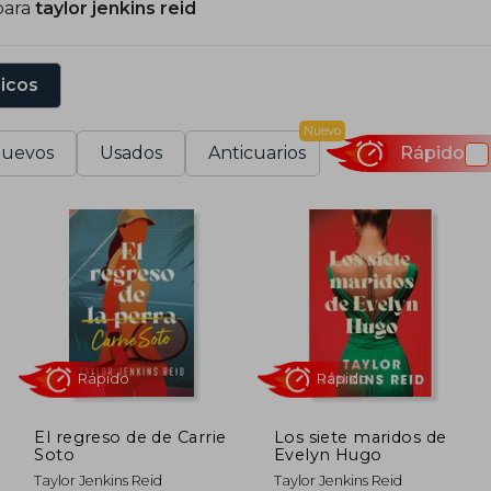
para
taylor jenkins reid
sicos
Nuevo
uevos
Usados
Anticuarios
Rápido
El regreso de de Carrie
Los siete maridos de
Soto
Evelyn Hugo
Rápido
Rápido
Taylor Jenkins Reid
Taylor Jenkins Reid