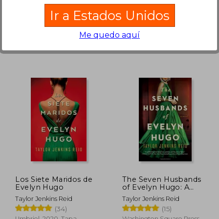
STEFANO BOOKS, 2025,
STEFANO BOOKS, 2025,
Ir a Estados Unidos
Nuevo
Nuevo
Me quedo aquí
Rápido
Rápido
 95,00
S/ 80,00
25%
40%
dcto.
dcto.
 71,25
S/ 60,00
Los Siete Maridos de
The Seven Husbands
Evelyn Hugo
of Evelyn Hugo: A
Novel (en Inglés)
Taylor Jenkins Reid
Taylor Jenkins Reid
(34)
(15)
Umbriel, 2020, Tapa
Washington Square Press,