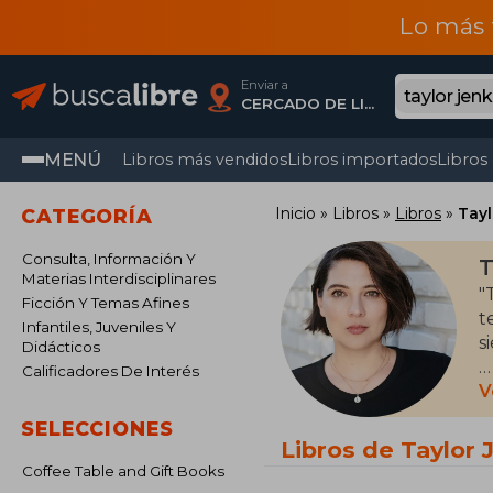
Lo más 
Enviar a
CERCADO DE LIMA, Lima
MENÚ
Libros más vendidos
Libros importados
Libros
Inicio
Libros
Libros
Tayl
CATEGORÍA
Consulta, Información Y
T
Materias Interdisciplinares
"
Ficción Y Temas Afines
t
Infantiles, Juveniles Y
s
Didácticos
Calificadores De Interés
E
V
p
SELECCIONES
r
Libros de Taylor 
Coffee Table and Gift Books