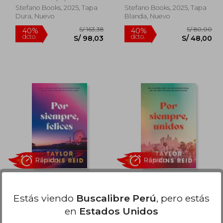
Stefano Books, 2025, Tapa
Stefano Books, 2025, Tapa
Dura, Nuevo
Blanda, Nuevo
Rápido
Rápido
 80,00
S/ 163,38
40%
40%
dcto.
dcto.
48,00
S/ 98,03
POR SIEMPRE,
POR SIEMPRE,
FELICES
UNIDOS
Estás viendo
Buscalibre Perú
, pero estás
Taylor Jenkins Reid
Taylor Jenkins Reid
en
Estados Unidos