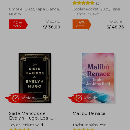
(3)
Umbriel, 2022, Tapa Blanda,
Books4Pocket, 2025, Tapa
Nuevo
Blanda, Nuevo
 80,00
S/ 60,00
40%
25%
dcto.
dcto.
48,00
S/ 36,00
Siete Maridos de
Malibú Renace
Evelyn Hugo, Los -
Edición de Lujo
Taylor Jenkins Reid
Taylor Jenkins Reid