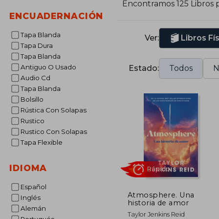
Encontramos 125 Libros 
ENCUADERNACIÓN
Tapa Blanda
Ver:
Libros Fí
Tapa Dura
Tapa Blanda
Antiguo O Usado
Estado:
Todos
N
Audio Cd
Tapa Blanda
Bolsillo
Rústica Con Solapas
Rustico
Rustico Con Solapas
Tapa Flexible
IDIOMA
Español
Atmosphere. Una
Inglés
historia de amor
Alemán
Rápido
Taylor Jenkins Reid