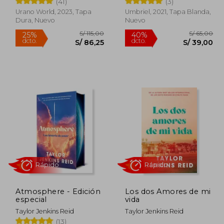
(41)
(3)
Urano World, 2023, Tapa
Umbriel, 2021, Tapa Blanda,
Rápido
Rápido
Dura, Nuevo
Nuevo
 75,00
S/ 115,00
25%
40%
dcto.
dcto.
45,00
S/ 86,25
Atmosphere - Edición
Los dos Amores de mi
especial
vida
Taylor Jenkins Reid
Taylor Jenkins Reid
(13)