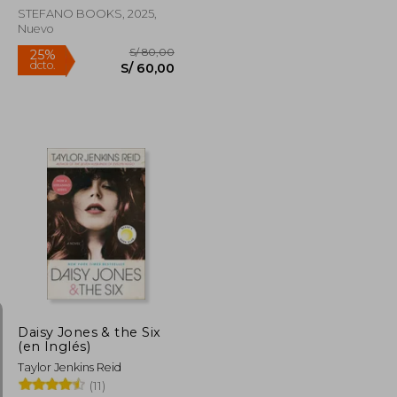
STEFANO BOOKS, 2025,
Nuevo
Rápido
S/ 80,00
S/ 80,00
25%
dcto.
S/ 48,00
S/ 60,00
Daisy Jones & the Six
(en Inglés)
Taylor Jenkins Reid
(11)