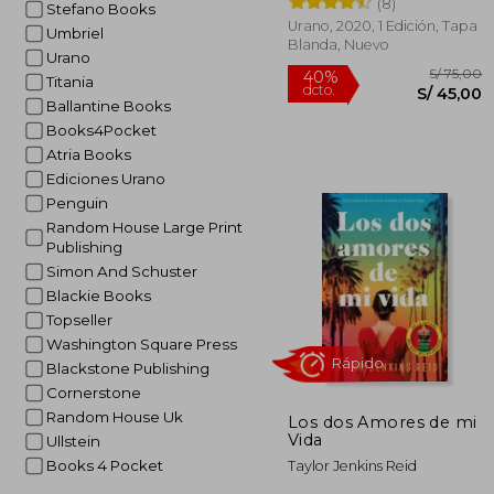
(8)
Stefano Books
Urano, 2020, 1 Edición, Tapa
Rápido
Umbriel
Blanda, Nuevo
Urano
Titania
Ballantine Books
Books4Pocket
Atria Books
Ediciones Urano
Penguin
Random House Large Print
S/
Publishing
40%
dcto.
S/ 
Simon And Schuster
Blackie Books
Topseller
Washington Square Press
Blackstone Publishing
Cornerstone
Random House Uk
Los dos Amores de mi
Vida
Ullstein
Books 4 Pocket
Taylor Jenkins Reid