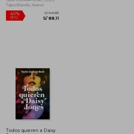
Tapa Blanda, Nuevo
S/ 147,57
S/ 146,85
40%
dcto.
S/ 66,41
S/ 88,11
Todos quieren a Daisy