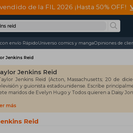
vendido de la FIL 2026 ¡Hasta 50% OFF!
 con envío Rápido
Universo comics y manga
Opiniones de clie
or Jenkins Reid
aylor Jenkins Reid
Taylor Jenkins Reid (Acton, Massachusetts; 20 de dic
elevisión y guionista estadounidense. Escribe principal
iete maridos de Evelyn Hugo y Todos quieren a Daisy Jon
s escritora de ficción y ensayista, y se licenció en Cie
er más
rimera novela, Por siempre, unidos, fue definida como
eviews. Actualmente vive en Los Angeles con su esposo, Al
Jenkins Reid