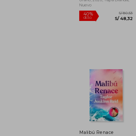
Nuevo
S/
40%
dcto.
S/ 
Malibú Renace