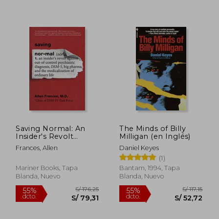
Saving Normal: An
The Minds of Billy
Insider's Revolt
Milligan (en Inglés)
against Out-of-
Frances, Allen
Daniel Keyes
Control Psychiatric
(1)
Diagnosis, DSM-5, Big
Pharma, and the
Mariner Books, Tapa
Bantam, 1994, Tapa
Medicalization of
Blanda, Nuevo
Blanda, Nuevo
Ordinary Life (en
Inglés)