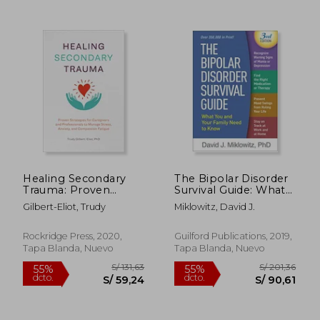
55%
55%
dcto.
dcto.
S/ 72,27
S/ 70,
Healing Secondary
The Bipolar Disorder
Trauma: Proven
Survival Guide: What
Strategies for
you and Your Family
Gilbert-Eliot, Trudy
Miklowitz, David J.
Caregivers and
Need to Know (en
Professionals to
Inglés)
Manage Stress,
Rockridge Press, 2020,
Guilford Publications, 2019,
Anxiety, and
Tapa Blanda, Nuevo
Tapa Blanda, Nuevo
Compassion Fatigue
(en Inglés)