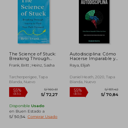
The Science of Stuck:
Autodisciplina: Cómo
Breaking Through
Hacerse Imparable y
Inertia to Find Your
Hacer las Cosas
Frank, Britt ; Heinz, Sasha
Raya, Elijah
Path Forward (en
Inglés)
Tarcherperigee, Tapa
Daniel Heath, 2020, Tapa
Blanda, Nuevo
Blanda, Nuevo
Disponible
Usado
en Buen Estado a
S/ 160,61
S/ 170,
S/ 50,54
.
Comprar Usado
55%
55%
dcto.
dcto.
S/ 72,27
S/ 76,