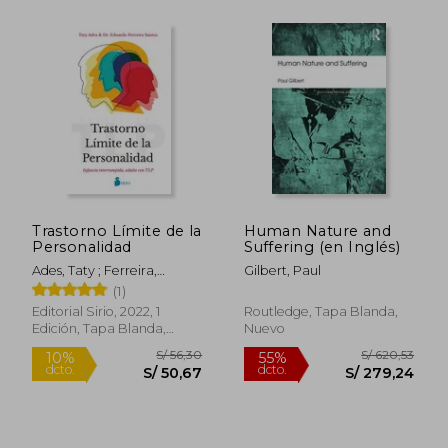
S/ 183,68
S/ 167
50%
55%
dcto.
dcto.
S/ 91,84
S/ 75,
Trastorno Límite de la
Human Nature and
Personalidad
Suffering (en Inglés)
Ades, Taty ; Ferreira,
Gilbert, Paul
Eduardo
(1)
Editorial Sirio, 2022, 1
Routledge, Tapa Blanda,
Edición, Tapa Blanda,
Nuevo
Nuevo