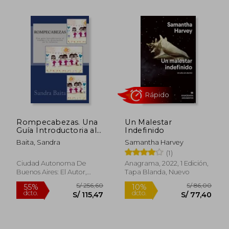
S/ 176,25
S/ 117
55%
55%
dcto.
dcto.
S/ 79,31
S/ 52,
Rompecabezas. Una
Un Malestar
Guía Introductoria al
Indefinido
Trauma y la
Baita, Sandra
Samantha Harvey
Disociación en la
(1)
Infancia (Spanish
Edition)
Ciudad Autonoma De
Anagrama, 2022, 1 Edición,
Buenos Aires: El Autor,
Tapa Blanda, Nuevo
2015, Tapa Blanda, Nuevo