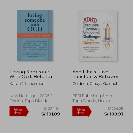
S/ 154,58
50%
dcto.
S/ 77,29
S/ 71,
Loving Someone
Adhd, Executive
With Ocd: Help for
Function & Behavioral
you and Your Family
Challenges in the
Karen J. Landsman
Goldrich, Cindy ; Goldrich,
(New Harbinger
Classroom: Managing
Carly
Loving Someone
the Impact on
Series) (en Inglés)
Learning, Motivation
New Harbinger, 2005, 1
PESI Publishing & Media,
and Stress (en Inglés)
Edición, Tapa Blanda,
Tapa Blanda, Nuevo
Nuevo