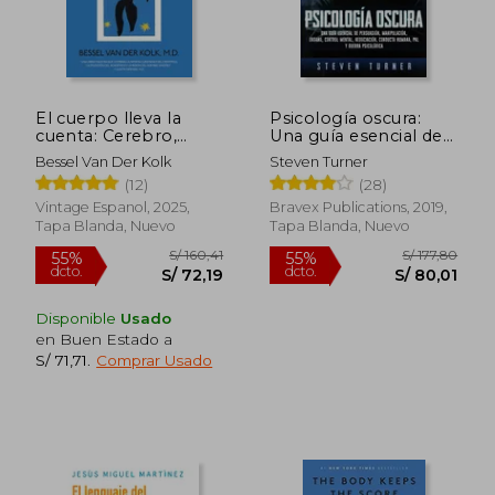
El cuerpo lleva la
Psicología oscura:
cuenta: Cerebro,
Una guía esencial de
mente y cuerpo en la
persuasión,
Bessel Van Der Kolk
Steven Turner
superación del
manipulación,
(12)
(28)
trauma
engaño, control
mental, negociación,
Vintage Espanol, 2025,
Bravex Publications, 2019,
conducta humana,
Tapa Blanda, Nuevo
Tapa Blanda, Nuevo
PNL y guerra psic
Disponible
Usado
en Buen Estado a
S/ 71,71
.
Comprar Usado
S/ 160,41
S/ 177,
55%
55%
dcto.
dcto.
S/ 72,19
S/ 80,