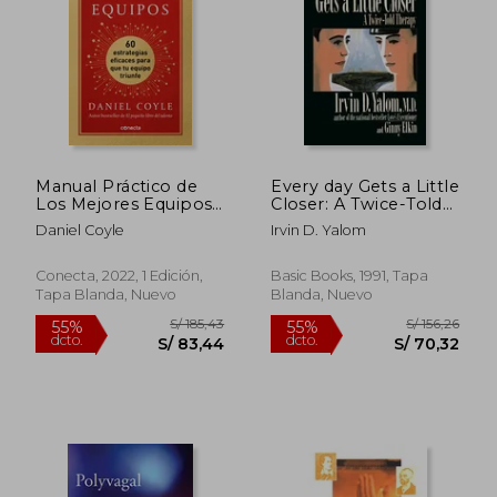
S/ 139,42
45%
dcto.
S/ 76,68
S/ 73,
Manual Práctico de
Every day Gets a Little
Los Mejores Equipos:
Closer: A Twice-Told
60 Estrategias
Therapy (en Inglés)
Daniel Coyle
Irvin D. Yalom
Eficaces Para Que Tu
Equi Po Triunfe / The
Culture Playbook
Conecta, 2022, 1 Edición,
Basic Books, 1991, Tapa
Tapa Blanda, Nuevo
Blanda, Nuevo