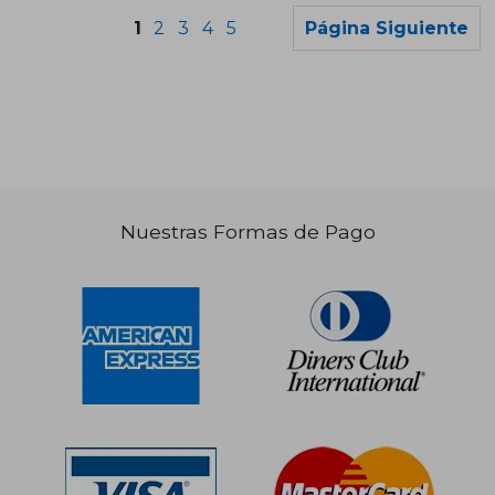
1
2
3
4
5
Página Siguiente
Rápido
Nuestras Formas de Pago
S/ 256,60
S/ 86,
55%
10%
dcto.
dcto.
S/ 115,47
S/ 77,