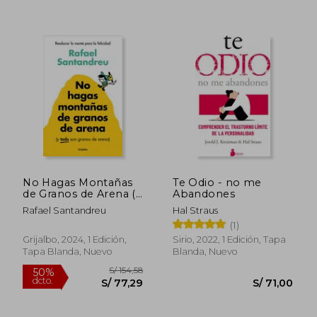
No Hagas Montañas
Te Odio - no me
de Granos de Arena (Y
Abandones
Todo Son Granos de
Rafael Santandreu
Hal Straus
Arena) / Don't Make a
(1)
Mountain Out of a
Molehill (and
Grijalbo, 2024, 1 Edición,
Sirio, 2022, 1 Edición, Tapa
Everything Is a
Tapa Blanda, Nuevo
Blanda, Nuevo
Molehill)
S/ 160,61
S/ 157