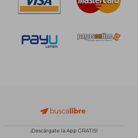
S/ 56,30
S/ 620,
10%
55%
dcto.
dcto.
S/ 50,67
S/ 279,
¡Descárgate la App GRATIS!