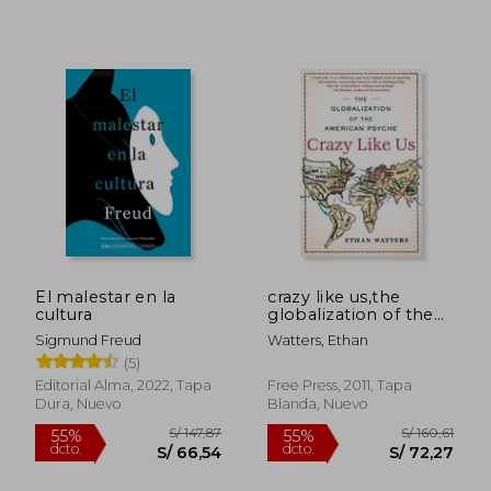
El malestar en la
crazy like us,the
cultura
globalization of the
american psyche (en
Sigmund Freud
Watters, Ethan
Inglés)
(5)
Editorial Alma, 2022, Tapa
Free Press, 2011, Tapa
Dura, Nuevo
Blanda, Nuevo
S/ 237,87
S/ 358,
55%
55%
dcto.
dcto.
S/ 107,04
S/ 161,