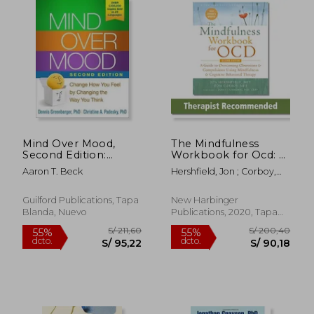
Mind Over Mood,
The Mindfulness
Second Edition:
Workbook for Ocd: A
Change How You
Guide to Overcoming
S/ 156,57
S/ 226,
55%
55%
Aaron T. Beck
Hershfield, Jon ; Corboy,
Feel by Changing the
Obsessions and
dcto.
dcto.
S/ 70,46
S/ 102,
Tom ; Claiborn, James
Way You Think (en
Compulsions Using
Inglés)
Mindfulness and
Guilford Publications, Tapa
New Harbinger
Cognitive Behavioral
Blanda, Nuevo
Publications, 2020, Tapa
Therapy (New
Blanda, Nuevo
Harbinger Self-Help
Workbook) (en
Inglés)