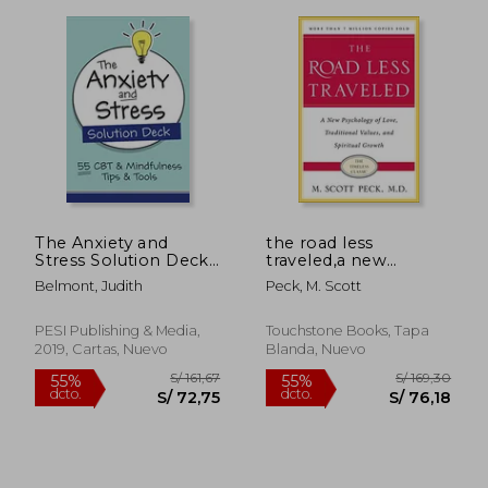
S/ 192,86
S/ 153
55%
55%
The Anxiety and
the road less
dcto.
dcto.
S/ 86,79
S/ 69,
Stress Solution Deck:
traveled,a new
55 cbt & Mindfulness
psychology of love,
Belmont, Judith
Peck, M. Scott
Tips & Tools (Pesi
traditional values and
Publishing & Media)
spiritual growth (en
(en Inglés)
Inglés)
PESI Publishing & Media,
Touchstone Books, Tapa
2019, Cartas, Nuevo
Blanda, Nuevo