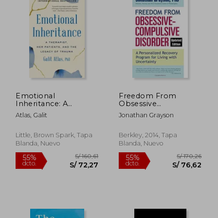
Emotional
Freedom From
Inheritance: A
Obsessive
Therapist, her
Compulsive Disorder:
Atlas, Galit
Jonathan Grayson
Patients, and the
A Personalized
Legacy of Trauma (en
Recovery Program
Inglés)
for Living With
Little, Brown Spark, Tapa
Berkley, 2014, Tapa
Uncertainty, Updated
Blanda, Nuevo
Blanda, Nuevo
Edition (en Inglés)
S/ 211,60
S/ 200,
55%
55%
dcto.
dcto.
S/ 95,22
S/ 90,