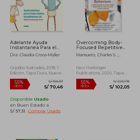
Rápido
Adelante Ayuda
Overcoming Body-
Instantanea Para el
Focused Repetitive
Miedo
Behaviors: A
Dra. Claudia Croos-Müller
Mansueto, Charles S. ;
Comprehensive
Vavrichek, Sherrie
S/ 89,00
S/ 240,
Behavioral Treatment
20%
55%
Mansfield ; Golomb, Ruth
dcto.
dcto.
for Hair Pulling and
S/ 71,20
S/ 108,
Grijalbo Ilustrados, 2018, 1
New Harbinger
Goldfinger
Skin Picking (en
Edición, Tapa Dura, Nuevo
Publications, 2020, Tapa
Inglés)
Blanda, Nuevo
Disponible
Usado
en Buen Estado a
S/ 57,31
.
Comprar Usado