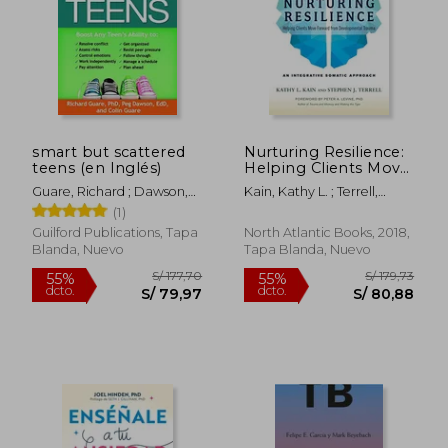
S/ 276,40
S/ 160
55%
55%
dcto.
dcto.
S/ 124,38
S/ 72,
smart but scattered
Nurturing Resilience:
teens (en Inglés)
Helping Clients Move
Forward From
Guare, Richard ; Dawson,
Kain, Kathy L. ; Terrell,
Developmental
Peg ; Guare, Colin
Stephen J. ; Levine, Peter
(1)
Trauma--An
A.
Integrative Somatic
Guilford Publications, Tapa
North Atlantic Books, 2018,
Approach (en Inglés)
Blanda, Nuevo
Tapa Blanda, Nuevo