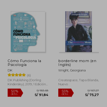
S/ 140,62
S/ 185
55%
55%
dcto.
dcto.
S/ 63,28
S/ 83,
Cómo Funciona la
borderline mom (en
Psicología
Inglés)
DK
Wright, Georgiana
(6)
DK Publishing (Dorling
Createspace, Tapa Blanda,
Kindersley), 2019, 1 Edición,
Nuevo
Tapa Dura, Nuevo