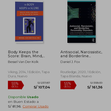
Body Keeps the
Antisocial, Narcissistic,
Score: Brain, Mind,
and Borderline
and Body in the
Personality Disorders:
Bessel Van Der Kolk
Daniel J. Fox
Healing of Trauma
A new
(en Inglés)
Conceptualization of
S/ 226,78
S/ 208,
Development,
Viking, 2014, 1 Edición, Tapa
Routledge, 2020, 1 Edición,
55%
55%
Reinforcement,
dcto.
dcto.
S/ 102,05
S/ 94,
Dura, Nuevo
Tapa Blanda, Nuevo
Expression, and
Treatment (en Inglés)
Disponible
Usado
en Buen Estado a
S/ 81,96
.
Comprar Usado