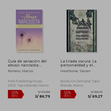
S/ 147,87
S/ 160
55%
55%
dcto.
dcto.
S/ 66,54
S/ 72,
Guía de sanación del
La tríada oscura: La
abuso narcisista:
personalidad y el
¡Sigue la guía esencial
trastorno mental
Romero, Marcos
Hawthorne, Steven
de recuperación de
narcisistas, sana y deja
atrás una relación
Park Publishing House,
Books On Demand, Tapa
emocional abusiva!
2020, Tapa Blanda, Nuevo
Blanda, Nuevo
¡Recu