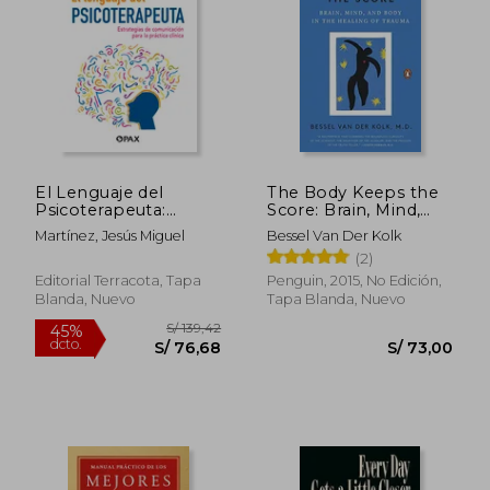
El Lenguaje del
The Body Keeps the
Psicoterapeuta:
Score: Brain, Mind,
Estrategias de
and Body in the
Martínez, Jesús Miguel
Bessel Van Der Kolk
Comunicación Para
Healing of Trauma
(2)
La Práctica Clínica
(en Inglés)
Editorial Terracota, Tapa
Penguin, 2015, No Edición,
Blanda, Nuevo
Tapa Blanda, Nuevo