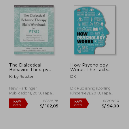
S/ 224,64
S/ 224,
55%
55%
dcto.
dcto.
The Dialectical
How Psychology
S/ 101,09
S/ 100,
Behavior Therapy
Works: The Facts
Skills Workbook for
Visually Explained
Kirby Reutter
DK
Ptsd: Practical
(How Things Work)
Exercises for
(en Inglés)
Overcoming Trauma
New Harbinger
DK Publishing (Dorling
and Post-Traumatic
Publications, 2019, Tapa
Kindersley), 2018, Tapa
Stress Disorder (en
Blanda, Nuevo
Dura, Nuevo
Inglés)