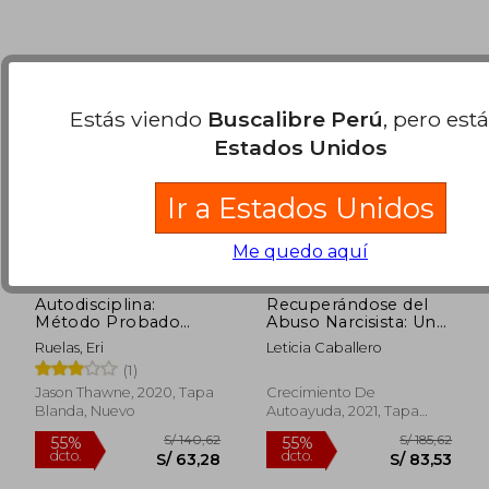
Estás viendo
Buscalibre Perú
, pero est
Estados Unidos
Ir a Estados Unidos
Me quedo aquí
Autodisciplina:
Recuperándose del
Método Probado
Abuso Narcisista: Una
Sobre Cómo
Guía Completa Para
Ruelas, Eri
Leticia Caballero
Desarrollar una
Dejar de ser Víctima
S/ 179,92
S/ 172
55%
55%
(1)
Autodisciplina
del Abuso Narcisista y
dcto.
dcto.
S/ 80,96
S/ 77,
Enfocada Hacia una
Evitar Relaciones
Jason Thawne, 2020, Tapa
Crecimiento De
Fuerza de Voluntad
Tóxicas
Blanda, Nuevo
Autoayuda, 2021, Tapa
Inquebrantable
Blanda, Nuevo
(Toma el Control y
Logra tus Objetivos
Hoy)