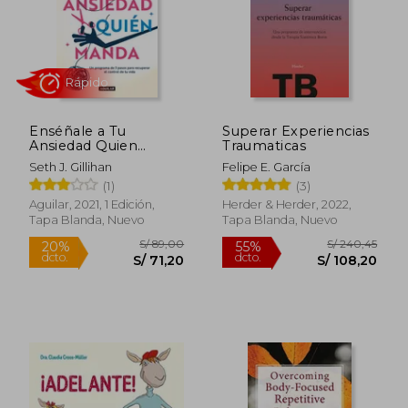
Enséñale a Tu
Superar Experiencias
S/ 177,70
S/ 179
Ansiedad Quien
Traumaticas
55%
55%
dcto.
dcto.
Manda: Un Programa
S/ 79,97
S/ 80,
Seth J. Gillihan
Felipe E. García
de 3 Pasos Para
(1)
(3)
Recuperar El Con
Trol de Tu Vida /
Aguilar, 2021, 1 Edición,
Herder & Herder, 2022,
Show Your Anxiety
Tapa Blanda, Nuevo
Tapa Blanda, Nuevo
Who's Boss