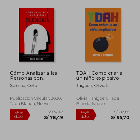
S/ 131,63
S/ 201,
55%
55%
dcto.
dcto.
S/ 59,24
S/ 90,
Cómo Analizar a las
TDAH Como criar a
Personas con
un niño explosivo
Psicología: Técnicas
Salome, Celio
Thigpen, Olivia I.
Secretas Para
Influenciar a
Cualquiera Utilizando
Publicacion Circular, 2020,
Olivia I. Thigpen, Tapa
el Lenguaje Corporal,
Tapa Blanda, Nuevo
Blanda, Nuevo
Psicología Oscura y la.
Y la Psicología
Oscura)