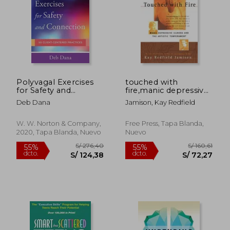
S/ 185,43
S/ 156
55%
55%
dcto.
dcto.
S/ 83,44
S/ 70,
Polyvagal Exercises
touched with
for Safety and
fire,manic depressive
Connection: 50
illness and the artistic
Deb Dana
Jamison, Kay Redfield
Client-Centered
temperament (en
Practices (Norton
Inglés)
Series on
W. W. Norton & Company,
Free Press, Tapa Blanda,
Interpersonal
2020, Tapa Blanda, Nuevo
Nuevo
Neurobiology) (en
Inglés)