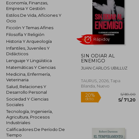
Economía, Finanzas,
Empresa Y Gestión
Estilos De Vida, Aficiones Y
Ocio
Ficción Y Temas Afines
Filosofía Y Religión
Historia Y Arqueología
Infantiles, Juveniles Y
Didácticos
SIN ODIAR AL
Rápido
ENEMIGO
Lenguaje Y Lingüística
Matemáticas Y Ciencias
JUAN CARLOS UBILLUZ
Medicina, Enfermería,
Veterinaria
TAURUS, 2026, Tapa
Blanda, Nuevo
Salud, Relaciones Y
Desarrollo Personal
Sociedad Y Ciencias
Sociales
Tecnología, Ingeniería,
Agricultura, Procesos
S/
20%
Industriales
dcto.
S/ 
Calificadores De Período De
Tiempo