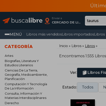
Últim
Enviar a
CERCADO DE LIMA, Lima
MENÚ
Libros más vendidos
Libros importados
Libros
Inicio
Libros
Libros
CATEGORÍA
Artes
Encontramos 1.555 Libro
Biografías, Literatura Y
Estudios Literarios
Ciencias De La Tierra,
Ver:
Libros Fí
Geografía, Medioambiente,
Planificación
Computación Y Tecnología
Estado:
Todos
N
De La Información
Consulta, Información Y
Materias Interdisciplinares
Derecho