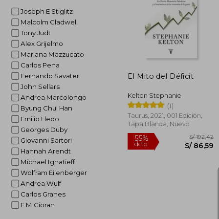
S/ 
55%
Joseph E Stiglitz
dcto.
S/ 
Malcolm Gladwell
Tony Judt
Alex Grijelmo
Mariana Mazzucato
Carlos Pena
El Mito del Déficit
Fernando Savater
John Sellars
Kelton Stephanie
Andrea Marcolongo
(1)
Byung Chul Han
Taurus, 2021, 001 Edición,
Emilio Lledo
Tapa Blanda, Nuevo
Georges Duby
Giovanni Sartori
Hannah Arendt
Michael Ignatieff
Wolfram Eilenberger
Andrea Wulf
Carlos Granes
E M Cioran