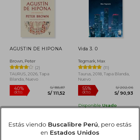
208,36
S/ 107,31
40%
20%
dcto.
dcto.
93,76
S/ 64,39
AGUSTIN DE HIPONA
Vida 3. 0
Brown, Peter
Tegmark, Max
(2)
(11)
TAURUS, 2026, Tapa
Taurus, 2018, Tapa Blanda,
Blanda, Nuevo
Nuevo
Disponible
Usado
en Buen Estado a
S/ 82,79
.
Comprar Usado
Estás viendo
Buscalibre Perú
, pero estás
en
Estados Unidos