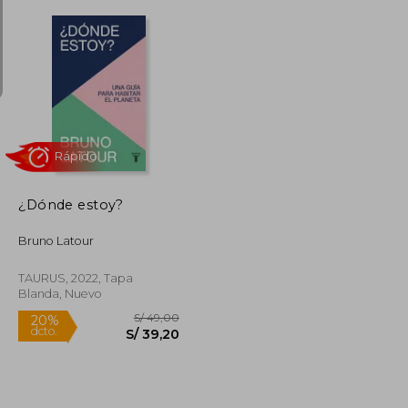
S/ 202,06
S/ 199,03
53%
dcto.
S/ 90,93
S/ 94,25
¿Dónde estoy?
Bruno Latour
TAURUS, 2022, Tapa
Blanda, Nuevo
Rápido