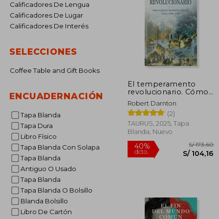
Calificadores De Lengua
Calificadores De Lugar
Calificadores De Interés
SELECCIONES
Coffee Table and Gift Books
El temperamento
revolucionario. Cómo
ENCUADERNACIÓN
se forjó la Revolución
Robert Darnton
francesa. París, 1748-
(2)
1789
Tapa Blanda
TAURUS, 2025, Tapa
Tapa Dura
Blanda, Nuevo
Libro Físico
Tapa Blanda Con Solapa
Tapa Blanda
Antiguo O Usado
Tapa Blanda
Tapa Blanda O Bolsillo
Blanda Bolsillo
S/
40%
Libro De Cartón
dcto.
S/ 1