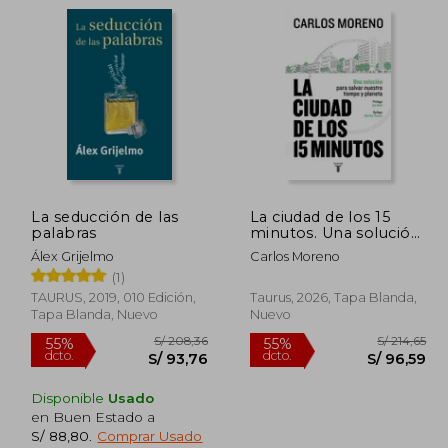
 214,65
S/ 109,00
20%
40%
dcto.
dcto.
96,59
S/ 87,20
La seducción de las
La ciudad de los 15
palabras
minutos. Una solución
para recuperar
Álex Grijelmo
Carlos Moreno
nuestro tiempo y
(1)
nuestro planeta
TAURUS, 2019, 010 Edición,
Taurus, 2026, Tapa Blanda,
Tapa Blanda, Nuevo
Nuevo
Disponible
Usado
en Buen Estado a
S/ 88,80
.
Comprar Usado