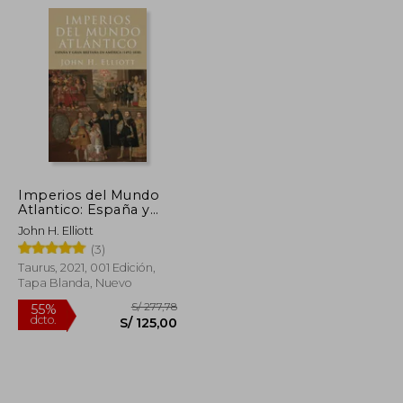
S/ 182,37
S/ 49,00
20%
dcto.
S/ 109,42
S/ 39,20
Imperios del Mundo
Atlantico: España y
Gran Bretaña en
John H. Elliott
America (1492-1830)
(3)
Taurus, 2021, 001 Edición,
Tapa Blanda, Nuevo