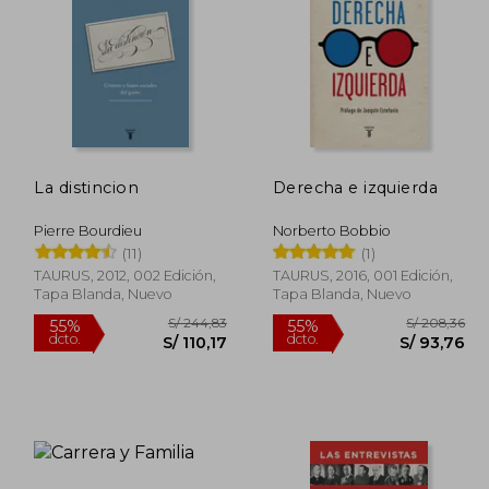
La distincion
Derecha e izquierda
Pierre Bourdieu
Norberto Bobbio
(11)
(1)
TAURUS, 2012, 002 Edición,
TAURUS, 2016, 001 Edición,
Tapa Blanda, Nuevo
Tapa Blanda, Nuevo
 173,60
S/ 244,83
55%
55%
dcto.
dcto.
04,16
S/ 110,17