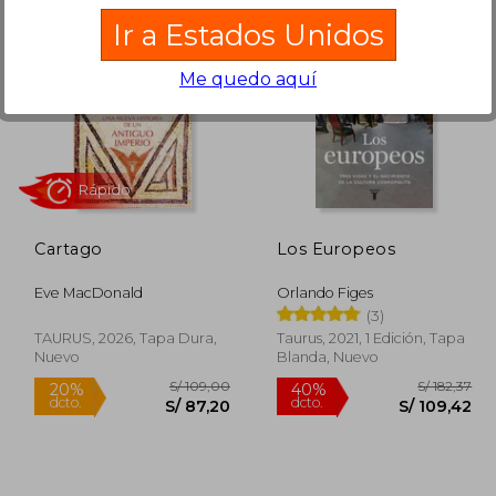
Ir a Estados Unidos
 192,42
S/ 185,87
40%
55%
Me quedo aquí
dcto.
dcto.
86,59
S/ 111,52
Cartago
Los Europeos
Eve MacDonald
Orlando Figes
(3)
TAURUS, 2026, Tapa Dura,
Taurus, 2021, 1 Edición, Tapa
Nuevo
Blanda, Nuevo
Rápido