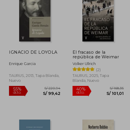
IGNACIO DE LOYOLA
El fracaso de la
república de Weimar
Enrique Garcia
Volker Ullrich
(2)
TAURUS, 2013, Tapa Blanda,
TAURUS, 2025, Tapa
Nuevo
Blanda, Nuevo
 89,00
S/ 220,94
55%
40%
dcto.
dcto.
71,20
S/ 99,42