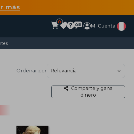
r más
0
Mi Cuenta
ntes
Ordenar por
Comparte y gana
dinero