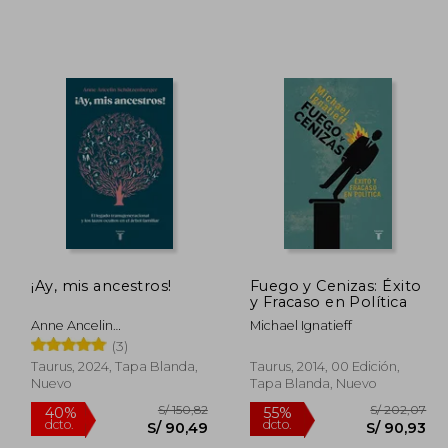
/ 91,23
S/ 208,36
55%
55%
dcto.
dcto.
54,74
S/ 93,76
¡Ay, mis ancestros!
Fuego y Cenizas: Éxito
y Fracaso en Política
Anne Ancelin
Michael Ignatieff
Schutzenberger
(3)
Taurus, 2024, Tapa Blanda,
Taurus, 2014, 00 Edición,
Nuevo
Tapa Blanda, Nuevo