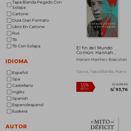
Tapa Blanda Pegado Con
Solapa
Cartone
Dura Gran Formato
Libro En Cartone
Rus
Tb
Tb Con Solapa
El fin del Mundo
Común: Hannah
Arendt y la Posverdad
Máriam Martínez-Bascuñán
IDIOMA
Taurus, Tapa Blanda, Nuevo
Español
Spa
Castellano
Inglés
Spanish
Espanolespanol
Euskera
AUTOR