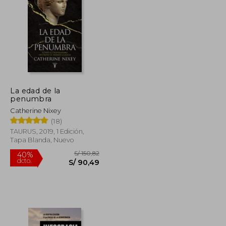
La edad de la
penumbra
Catherine Nixey
(18)
TAURUS, 2019, 1 Edición,
Tapa Blanda, Nuevo
S/ 168,35
S/ 150,82
40%
dcto.
S/ 101,01
S/ 90,49