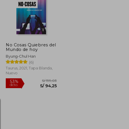
S/ 149,00
S/ 156,08
40%
dcto.
S/ 119,20
S/ 93,65
No Cosas Quiebres del
Mundo de hoy
Byung-Chul Han
(6)
Taurus, 2021, Tapa Blanda,
Nuevo