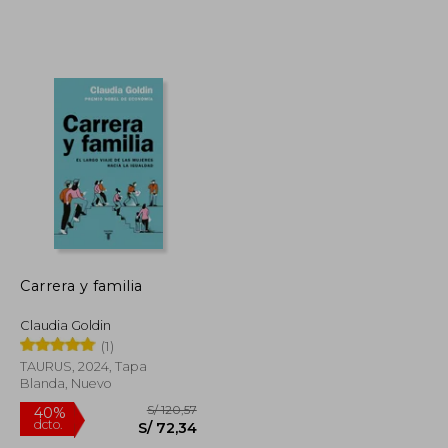
S/ 214,65
S/ 277,78
55%
dcto.
S/ 96,59
S/ 125,00
Carrera y familia
Claudia Goldin
(1)
TAURUS, 2024, Tapa
Blanda, Nuevo