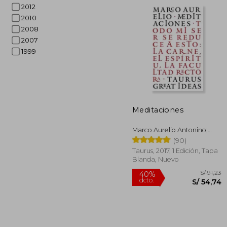
2012
2010
2008
2007
1999
S/
55%
dcto.
S/ 
Meditaciones
Marco Aurelio Antonino;
Marco Aurelio
(90)
Taurus, 2017, 1 Edición, Tapa
Blanda, Nuevo