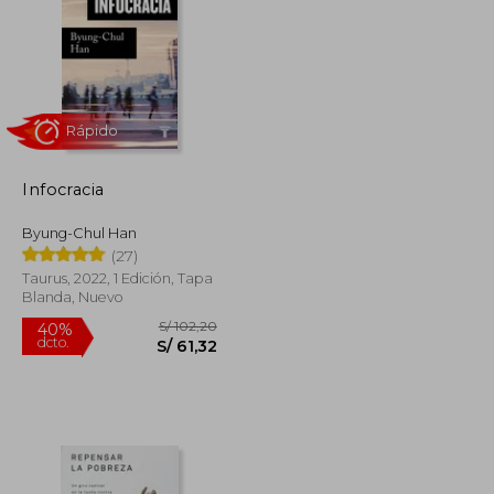
Infocracia
Byung-Chul Han
Rápido
(27)
Taurus, 2022, 1 Edición, Tapa
Blanda, Nuevo
S/ 208,36
S/ 102,20
40%
dcto.
S/ 93,76
S/ 61,32