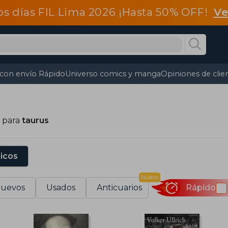
os días FIL Lima 2026 ¡Hasta 50% OFF!
Ve
 con envío Rápido
Universo comics y manga
Opiniones de clie
s para
taurus
sicos
Nuevo
uevos
Usados
Anticuarios
Rápido