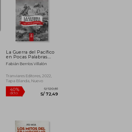
S/ 902,53
S/ 317,75
55%
dcto.
S/ 406,14
S/ 142,99
La Guerra del Pacífico
en Pocas Palabras.
Compendio |
Fabián Berríos Villalón
Resumen para quienes
comienzan
Tranviares Editores, 2022,
Tapa Blanda, Nuevo