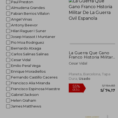
Paul Preston
Almudena Grandes
Fabian Berrios Villalon
Angel Vinas
Antony Beevor
Hilari Raguer I Suner
Josep Massot I Muntaner
Pio Moa Rodriguez
Bernardo Atxaga
La Guerra Que Gano
Carlos Salinas Salinas
Franco Historia Militar
Cesar Vidal
De La Guerra Civil
Cesar Vidal
Espanola
Emilio Peral Vega
Enrique Moradiellos
Planeta, Barcelona, Tapa
Fernando Castillo Caceres
Dura,
Usado
Francisco Alia Miranda
Francisco Espinosa Maestre
Gabriel Jackson
Helen Graham
James Matthews