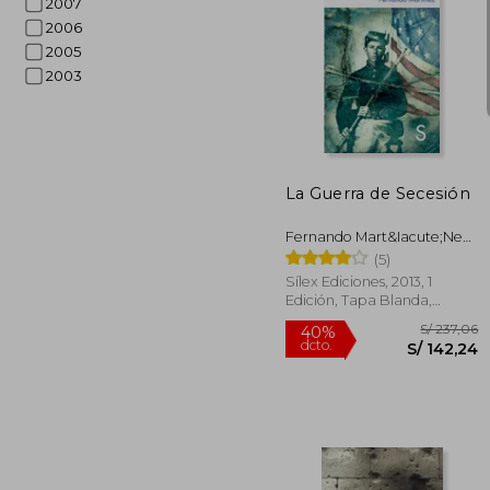
2007
2006
2005
2003
S/
55%
dcto.
S/ 
La Guerra de Secesión
Fernando Mart&Iacute;Nez
Hern&Aacute;Ndez
(5)
Sílex Ediciones, 2013, 1
Edición, Tapa Blanda,
Nuevo