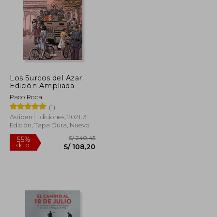
Los Surcos del Azar.
S/ 119,99
S/ 148,21
Edición Ampliada
55%
dcto.
S/ 71,99
S/ 66,69
Paco Roca
(1)
Astiberri Ediciones, 2021, 3
Edición, Tapa Dura, Nuevo