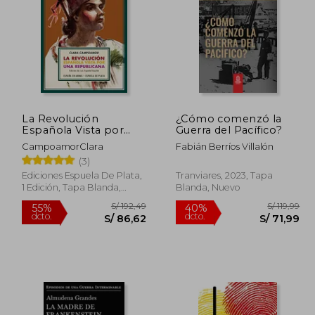
237,06
S/ 192,71
55%
55%
dcto.
dcto.
42,24
S/ 86,72
La Revolución
¿Cómo comenzó la
Española Vista por
Guerra del Pacífico?
una Republicana
CampoamorClara
Fabián Berríos Villalón
(3)
Ediciones Espuela De Plata,
Tranviares, 2023, Tapa
1 Edición, Tapa Blanda,
Blanda, Nuevo
Nuevo