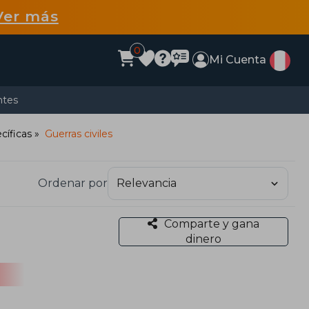
Ver más
0
Mi Cuenta
ntes
cíficas
Guerras civiles
Ordenar por
Comparte y gana
dinero