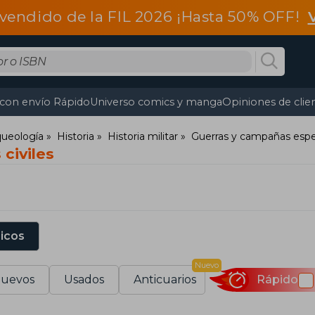
vendido de la FIL 2026 ¡Hasta 50% OFF!
 con envío Rápido
Universo comics y manga
Opiniones de clie
rqueología
Historia
Historia militar
Guerras y campañas espe
 civiles
sicos
Nuevo
uevos
Usados
Anticuarios
Rápido