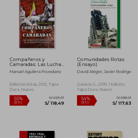
 164,83
S/ 168,17
55%
40%
dcto.
dcto.
74,17
S/ 75,68
Compañeros y
Comunidades Rotas
Camaradas: Las Luchas
(Ensayo)
Entre Antifascistas en
Manuel Aguilera Povedano
David Alegre; Javier Rodrigo
la Guerra Civil
Española
Editorial Actas, 2012, Tapa
Galaxia G., 2019, 1 Edición,
Dura, Nuevo
Tapa Dura, Nuevo