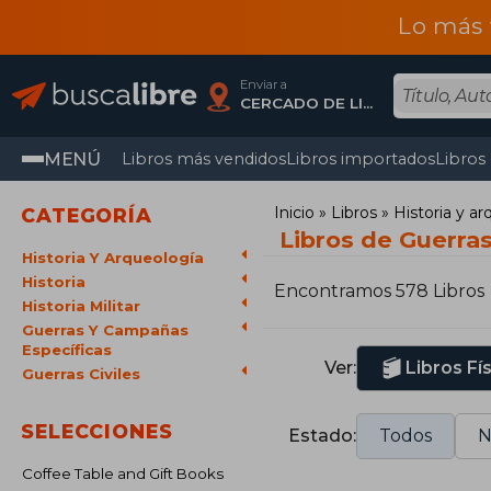
Lo más 
Enviar a
CERCADO DE LIMA, Lima
MENÚ
Libros más vendidos
Libros importados
Libros
Inicio
Libros
Historia y a
CATEGORÍA
Libros de Guerras
Historia Y Arqueología
Historia
Encontramos 578 Libros
Historia Militar
Guerras Y Campañas
Específicas
Ver:
Libros Fí
Guerras Civiles
SELECCIONES
Estado:
Todos
N
Coffee Table and Gift Books