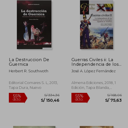
La Destruccion De
Guerras Civiles ii: La
Guernica
Independencia de los
Virreinatos de la
Herbert R. Southwoth
José A. López Fernández
Monarquía Española
en América
Editorial Comares S. L, 2013,
Almena Ediciones, 2018, 1
Tapa Dura, Nuevo
Edición, Tapa Blanda,
Nuevo
260,41
S/ 334,36
55%
55%
dcto.
dcto.
117,19
S/ 150,46