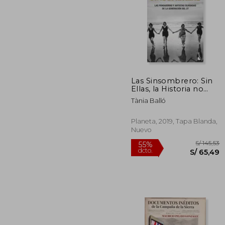
Las Sinsombrero: Sin
S/
Ellas, la Historia no
55%
Está Completa
dcto.
S/ 
Tània Balló
(Divulgación)
Planeta, 2019, Tapa Blanda,
Nuevo