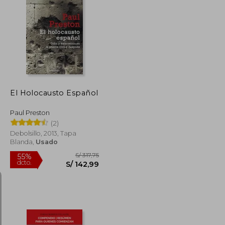
S/ 258,21
S/ 217,70
55%
dcto.
S/ 117,63
S/ 97,96
El Holocausto Español
Paul Preston
(2)
Debolsillo, 2013, Tapa
Blanda,
Usado