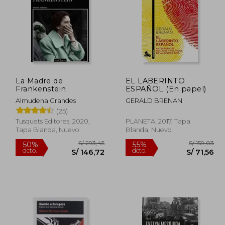
La Madre de
EL LABERINTO
 258,52
S/ 192,49
Frankenstein
ESPAÑOL (En papel)
55%
40%
dcto.
dcto.
116,33
S/ 86,62
Almudena Grandes
GERALD BRENAN
(25)
Tusquets Editores, 2020,
PLANETA, 2017, Tapa
Tapa Blanda, Nuevo
Blanda, Nuevo