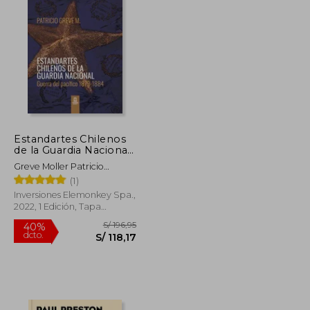
Estandartes Chilenos
de la Guardia Nacional.
Guerra del Pacífico
Greve Moller Patricio
1879-1884. FULL
Roberto
(1)
COLOR.
Inversiones Elemonkey Spa.,
2022, 1 Edición, Tapa
Blanda, Nuevo