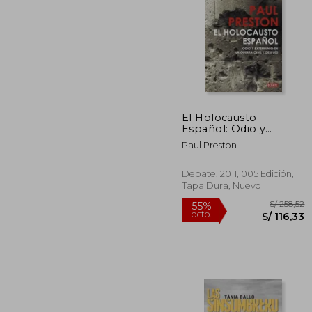
S/ 
40%
dcto.
S/ 1
El Holocausto
Español: Odio y
Exterminio en la
Paul Preston
Guerra Civil y Después
Debate, 2011, 005 Edición,
Tapa Dura, Nuevo