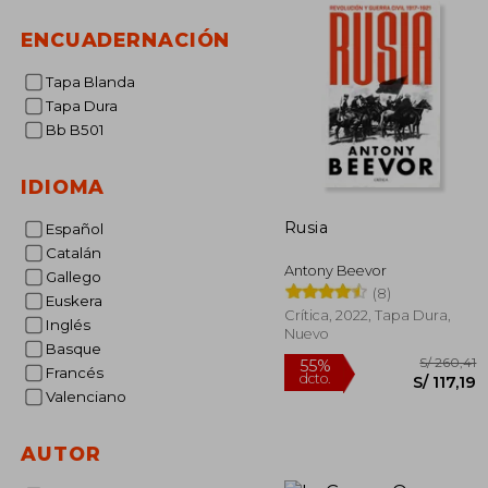
ENCUADERNACIÓN
Tapa Blanda
Tapa Dura
Bb B501
IDIOMA
Rusia
Español
Catalán
Antony Beevor
Gallego
(8)
Euskera
Crítica, 2022, Tapa Dura,
Inglés
Nuevo
Basque
Francés
Valenciano
AUTOR
S/ 
55%
dcto.
S/ 