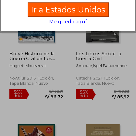
Ir a Estados Unidos
Me quedo aquí
 154,23
S/ 197,06
55%
55%
dcto.
dcto.
69,40
S/ 88,68
Breve Historia de la
Los Libros Sobre la
Guerra Civil de Los
Guerra Civil
Estados Unidos
Huguet, Montserrat
&Aacute;Ngel Bahamonde;
Rosario Ruiz Franco;
Manuela Aroca Mohedano;
Nowtilus, 2015, 1 Edición,
Catedra, 2021, 1 Edición,
Javier Cervera Gil; Matilde
Tapa Blanda, Nuevo
Tapa Blanda, Nuevo
Eiroa San Francisco; Arturo
Garc&Iacute;A
&Aacute;Lvarez-Coque;
Eduardo Gonz&Aacute;Lez
Calleja; Francisco
S&Aacute;Nchez
P&Eacute;Rez