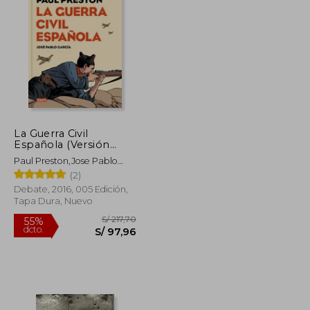
S/ 183,68
S/ 196,95
40%
dcto.
S/ 110,21
S/ 118,17
La Guerra Civil
Española (Versión
Gráfica)
Paul Preston,Jose Pablo
Garcia
(2)
Debate, 2016, 005 Edición,
Tapa Dura, Nuevo