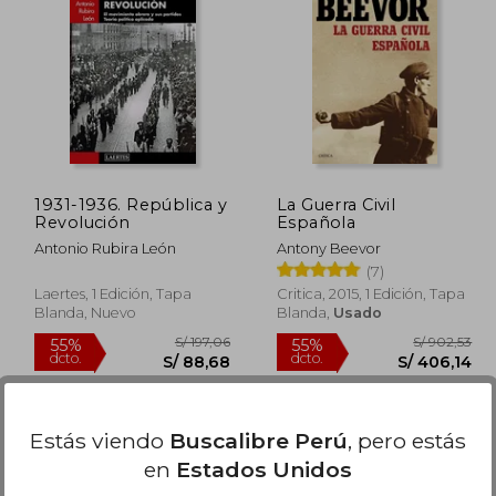
 159,03
S/ 263,31
55%
54%
dcto.
dcto.
71,56
S/ 118,49
1931-1936. República y
La Guerra Civil
Revolución
Española
Antonio Rubira León
Antony Beevor
(7)
Laertes, 1 Edición, Tapa
Critica, 2015, 1 Edición, Tapa
Blanda, Nuevo
Blanda,
Usado
Estás viendo
Buscalibre Perú
, pero estás
en
Estados Unidos