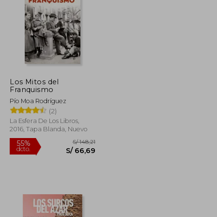
S/ 190,93
S/ 120,81
40%
dcto.
S/ 85,92
S/ 72,49
Los Mitos del
Franquismo
Pío Moa Rodríguez
(2)
La Esfera De Los Libros,
2016, Tapa Blanda, Nuevo