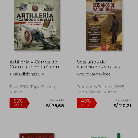
Artillería y Carros de
Seis años de
Combate en la Guerra
vacaciones y otras
Civil Española
obras de Arturo
Tikal Ediciones S A
Arturo Benavides
(Militaria)
Benavides
Tikal, 2014, Tapa Blanda,
Tranviares Editores, 2025,
Nuevo
Tapa Blanda, Nuevo