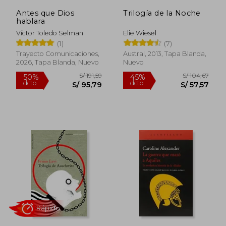
Antes que Dios
Trilogía de la Noche
S/ 220,30
S/ 55,
55%
10%
hablara
dcto.
dcto.
S/ 99,13
S/ 49,
Víctor Toledo Selman
Elie Wiesel
(1)
(7)
Trayecto Comunicaciones,
Austral, 2013, Tapa Blanda,
2026, Tapa Blanda, Nuevo
Nuevo
Rápido