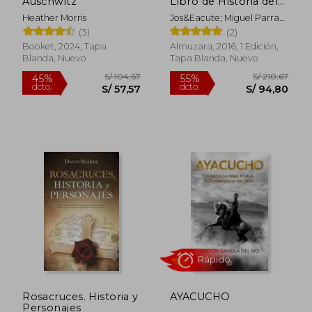
Auschwitz
Libro de Historia del
Antiguo Egipto
Heather Morris
Jos&Eacute; Miguel Parra
Rápido
Ortiz
(3)
(2)
Booket, 2024, Tapa
Almuzara, 2016, 1 Edición,
Blanda, Nuevo
Tapa Blanda, Nuevo
S/ 205,98
S/ 109,
55%
35%
dcto.
dcto.
S/ 92,69
S/ 71,
Rosacruces. Historia y
AYACUCHO
Personajes