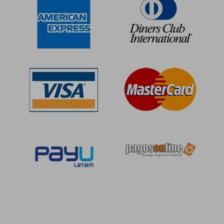
S/ 104,67
S/ 209,
45%
55%