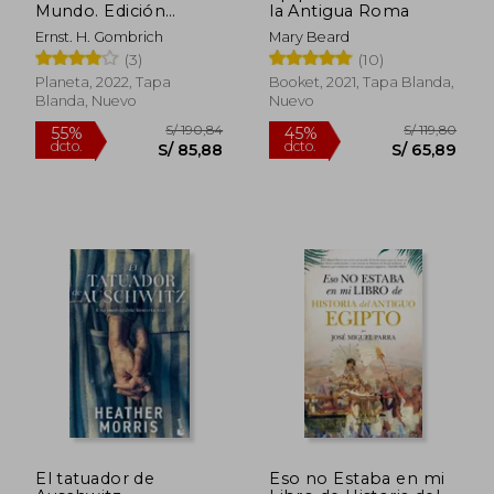
Mundo. Edición
la Antigua Roma
Ilustrada
Ernst. H. Gombrich
Mary Beard
(3)
(10)
Planeta, 2022, Tapa
Booket, 2021, Tapa Blanda,
Blanda, Nuevo
Nuevo
S/ 210,89
S/ 40,
45%
40%
dcto.
dcto.
S/ 115,99
S/ 24,
El tatuador de
Eso no Estaba en mi