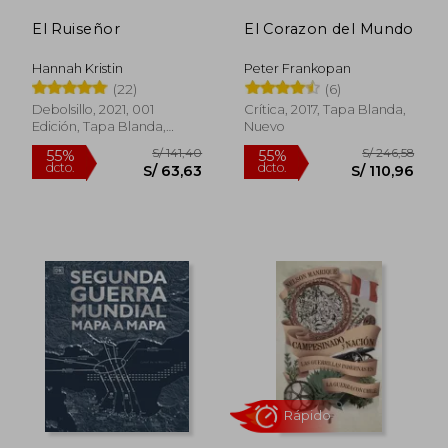
El Ruiseñor
El Corazon del Mundo
S/ 121,31
S/ 256,
45%
45%
dcto.
dcto.
S/ 66,72
S/ 141,
Hannah Kristin
Peter Frankopan
(22)
(6)
Debolsillo, 2021, 001
Crítica, 2017, Tapa Blanda,
Edición, Tapa Blanda,
Nuevo
Nuevo