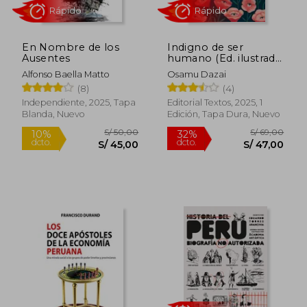
En Nombre de los
Indigno de ser
Ausentes
humano (Ed. ilustrada,
incluye póster)
Alfonso Baella Matto
Osamu Dazai
Rápido
Rápido
(8)
(4)
Independiente, 2025, Tapa
Editorial Textos, 2025, 1
Blanda, Nuevo
Edición, Tapa Dura, Nuevo
S/ 50,00
S/ 69,
10%
32%
dcto.
dcto.
S/ 45,00
S/ 47,