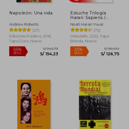
Napoleón: Una vida
Estuche Trilogía
Harari: Sapiens /
Homo deus / 21
Andrew Roberts
Noah Harari Yuval
lecciones para el siglo
(27)
(75)
XXI
Ediciones Palabra, 2016,
Debolsillo, 2022, Tapa
Tapa Dura, Nuevo
Blanda, Nuevo
Rápido
S/ 342,73
S/ 169,
55%
25%