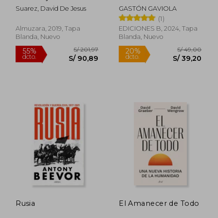
Suarez, David De Jesus
GASTÓN GAVIOLA
(1)
Almuzara, 2019, Tapa
EDICIONES B, 2024, Tapa
Blanda, Nuevo
Blanda, Nuevo
S/ 190,84
S/ 119
55%
45%
dcto.
dcto.
S/ 85,88
S/ 65,
Rusia
El Amanecer de Todo