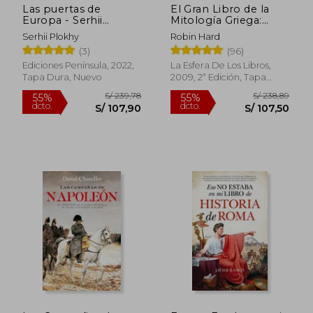
Las puertas de
El Gran Libro de la
Europa - Serhii
Mitología Griega:
Plokhy - Libro Físico
Basado en el Manual
Serhii Plokhy
Robin Hard
de Mitología Griega
(3)
(96)
de h. J. Rose
Ediciones Península, 2022,
La Esfera De Los Libros,
S/ 210,89
S/ 49,
Tapa Dura, Nuevo
2009, 2ª Edición, Tapa
45%
20%
dcto.
dcto.
Blanda, Nuevo
S/ 115,99
S/ 39,