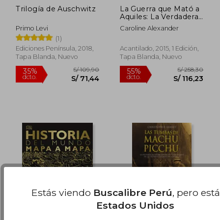
Trilogía de Auschwitz
La Guerra que Mató a
Aquiles: La Verdadera
Historia de la «Ilíada»
Primo Levi
Caroline Alexander
S/ 49,90
S/ 335
35%
55%
(1)
dcto.
dcto.
S/ 32,44
S/ 150,
Ediciones Península, 2018,
Acantilado, 2015, 1 Edición,
Tapa Blanda, Nuevo
Tapa Blanda, Nuevo
Estás viendo
Buscalibre Perú
, pero est
Estados Unidos