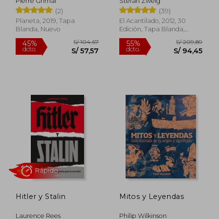
Pierre Grimal
Stefan Zweig
históricas
(2)
(39)
Planeta, 2019, Tapa
El Acantilado, 2012, 30
Blanda, Nuevo
Edición, Tapa Blanda,
Nuevo
Rápido
S/ 201,97
S/ 49,
55%
20%
dcto.
dcto.
S/ 90,89
S/ 39,
Hitler y Stalin
Mitos y Leyendas
Laurence Rees
Philip Wilkinson