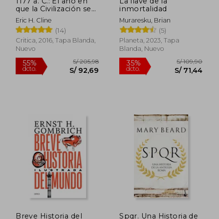
1177 a. C.: El año en
La llave de la
que la Civilización se
inmortalidad
Derrumbó
Eric H. Cline
Muraresku, Brian
(14)
(5)
Critica, 2016, Tapa Blanda,
Planeta, 2023, Tapa
Nuevo
Blanda, Nuevo
S/ 109,90
S/ 258,
35%
55%
dcto.
dcto.
S/ 71,44
S/ 116,
Breve Historia del
Spqr. Una Historia de