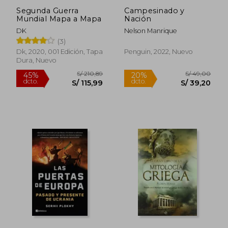
Segunda Guerra
Campesinado y
Mundial Mapa a Mapa
Nación
DK
Nelson Manrique
S/ 141,40
S/ 246,
55%
55%
(3)
dcto.
dcto.
S/ 63,63
S/ 110,
Dk, 2020, 001 Edición, Tapa
Penguin, 2022, Nuevo
Dura, Nuevo
Rápido