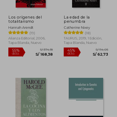
Los orígenes del
La edad de la
totalitarismo
penumbra
Hannah Arendt
Catherine Nixey
Rápido
(19)
(18)
Alianza Editorial, 2006,
TAURUS, 2019, 1 Edición,
Tapa Blanda, Nuevo
Tapa Blanda, Nuevo
S/ 107,00
S/ 130,
36%
40%
dcto.
dcto.
S/ 68,00
S/ 78,