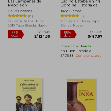
Las Campañas de
Eso no Estaba en mi
Napoleon
Libro de Historia de
Roma
David Chandler
Javier Ramos
(15)
(1)
La Esfera De Los Libros,
Almuzara, 1 Edición, Tapa
2015, Tapa Blanda, Nuevo
Blanda, Nuevo
S/ 239,78
S/ 238,
55%
55%
dcto.
dcto.
S/ 107,90
S/ 107,
Disponible
Usado
en Buen Estado a
S/ 75,33
.
Comprar Usado