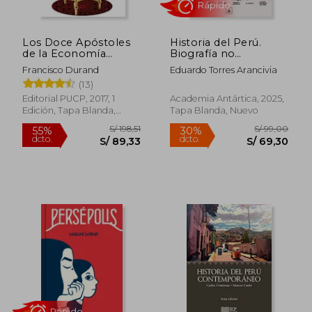
Los Doce Apóstoles
Historia del Perú.
de la Economía
Biografía no
Peruana
autorizada (segunda
Francisco Durand
Eduardo Torres Arancivia
edición ilustrada)
(13)
Editorial PUCP, 2017, 1
Academia Antártica, 2025,
Rápido
Edición, Tapa Blanda,
Tapa Blanda, Nuevo
Nuevo
S/ 198,51
S/ 99,
55%
30%
dcto.
dcto.
S/ 89,33
S/ 69,