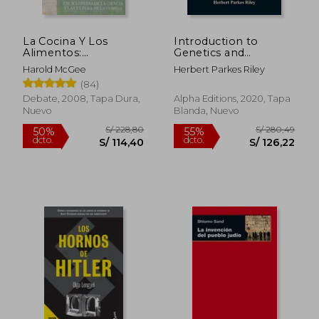
La Cocina Y Los
Introduction to
Alimentos:
Genetics and
Enciclopedia de la
Cytogenetics (en
Harold McGee
Herbert Parkes Riley
Ciencia Y La Cultura
Inglés)
(84)
de la Comida / On
Food and Cooking
Debate, 2008, Tapa Dura,
Alpha Editions, 2020, Tapa
Nuevo
Blanda, Nuevo
S/ 374,18
S/ 114
55%
45%
dcto.
dcto.
S/ 168,38
S/ 62,