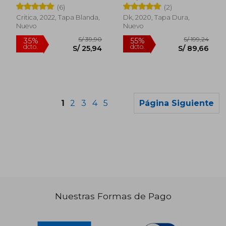
(6)
(2)
Critica, 2022, Tapa Blanda,
Dk, 2020, Tapa Dura,
Nuevo
Nuevo
1
2
3
4
5
Página Siguiente
Nuestras Formas de Pago
S/ 260,41
S/ 240,
55%
45%
dcto.
dcto.
S/ 117,19
S/ 132,