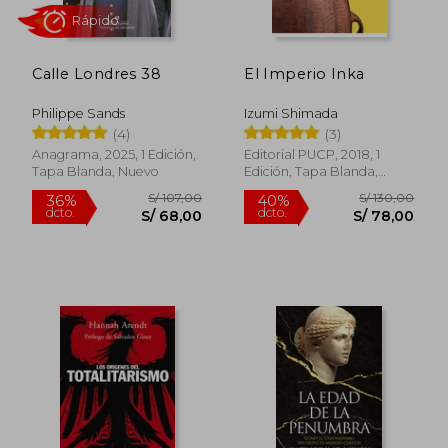
Calle Londres 38
El Imperio Inka
Philippe Sands
Izumi Shimada
(4)
(3)
Anagrama, 2025, 1 Edición,
Editorial PUCP, 2018, 1
Tapa Blanda, Nuevo
Edición, Tapa Blanda,
Nuevo
S/ 276,81
S/ 194,
55%
55%
dcto.
dcto.
S/ 124,56
S/ 87,