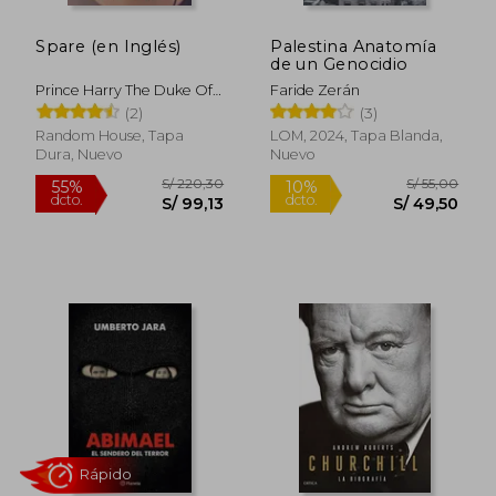
Spare (en Inglés)
Palestina Anatomía
de un Genocidio
Prince Harry The Duke Of
Faride Zerán
Sussex
(2)
(3)
Random House, Tapa
LOM, 2024, Tapa Blanda,
Dura, Nuevo
Nuevo
S/ 134,34
S/ 271
55%
55%