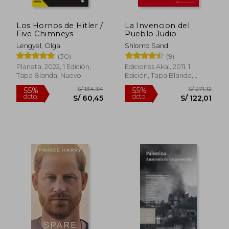
Los Hornos de Hitler /
La Invencion del
Five Chimneys
Pueblo Judio
Lengyel, Olga
Shlomo Sand
(30)
(9)
Planeta, 2022, 1 Edición,
Ediciones Akal, 2011, 1
Tapa Blanda, Nuevo
Edición, Tapa Blanda,
Nuevo
S/ 228,80
S/ 280,
50%
55%
dcto.
dcto.
S/ 114,40
S/ 126,