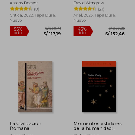
Antony Beevor
David Wengrow
(8)
(21)
Crítica, 2022, Tapa Dura,
Ariel, 2023, Tapa Dura,
Nuevo
Nuevo
S/ 104,67
S/ 210,
45%
55%
dcto.
dcto.
S/ 57,57
S/ 94,
La Civilizacion
Momentos estelares
Romana
de la humanidad:
Catorce miniaturas