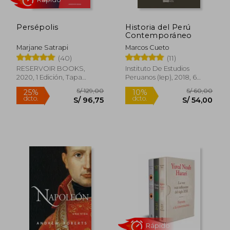
Persépolis
Historia del Perú
Contemporáneo
Marjane Satrapi
Marcos Cueto
(40)
(11)
RESERVOIR BOOKS,
Instituto De Estudios
2020, 1 Edición, Tapa
Peruanos (Iep), 2018, 6
Blanda, Nuevo
Edición, Tapa Blanda,
Nuevo
Rápido
S/ 129,00
S/ 60,
25%
10%
dcto.
dcto.
S/ 96,75
S/ 54,