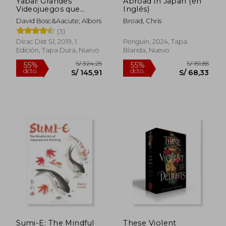
Yabai! Grandes
Abroad in Japan (en
Videojuegos que
Inglés)
Quedaron en Japon
David Bosc&Aacute; Albors
Broad, Chris
(3)
S/ 631,86
S/ 118
50%
40%
Dirac Dist Sl, 2019, 1
Penguin, 2024, Tapa
dcto.
dcto.
S/ 315,93
S/ 70,
Edición, Tapa Dura, Nuevo
Blanda, Nuevo
Sumi-E: The Mindful
These Violent