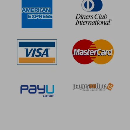
Rápido
S/ 75,00
S/ 237
20%
55%