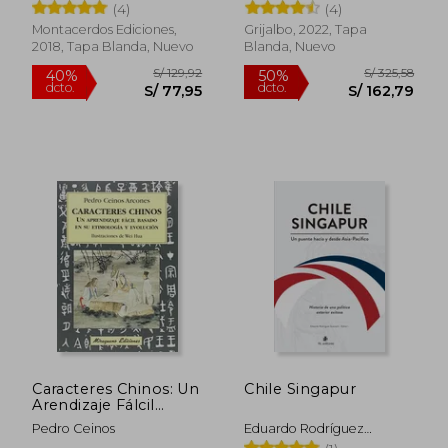
(4)
(4)
Montacerdos Ediciones,
Grijalbo, 2022, Tapa
2018, Tapa Blanda, Nuevo
Blanda, Nuevo
Rápido
Caracteres Chinos: Un
Chile Singapur
Arendizaje Fálcil
Basado en su
Pedro Ceinos
Eduardo Rodríguez
Etimología y
S/ 89,00
S/ 120,
20%
40%
Guarachi