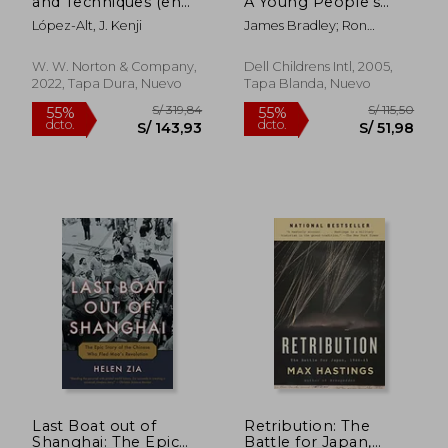
and Techniques (en
A Young People's
Inglés)
Edition (en Inglés)
López-Alt, J. Kenji
James Bradley; Ron
Powers
W. W. Norton & Company,
Dell Childrens Intl, 2005,
2022, Tapa Dura, Nuevo
Tapa Blanda, Nuevo
S/ 324,25
S/ 151
55%
55%
dcto.
dcto.
S/ 145,91
S/ 68,
Last Boat out of
Retribution: The
Shanghai: The Epic
Battle for Japan,