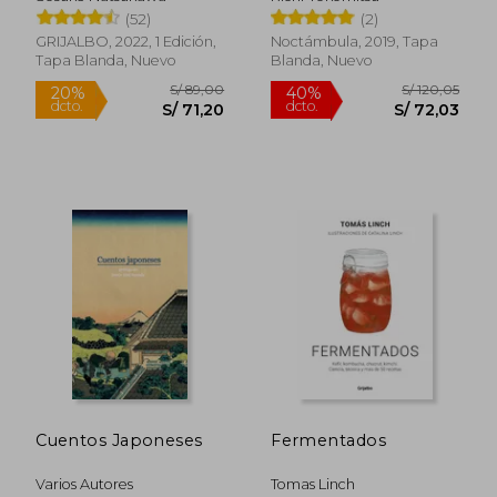
(52)
(2)
GRIJALBO, 2022, 1 Edición,
Noctámbula, 2019, Tapa
Tapa Blanda, Nuevo
Blanda, Nuevo
Cuentos Japoneses
Fermentados
S/ 193,90
S/ 234
55%
55%
dcto.
dcto.
S/ 87,26
S/ 105,
Varios Autores
Tomas Linch