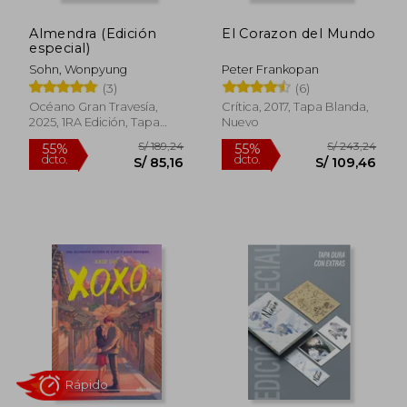
dcto.
dcto.
S/ 88,70
S/ 103,
Almendra (Edición
El Corazon del Mundo
especial)
Sohn, Wonpyung
Peter Frankopan
(3)
(6)
Océano Gran Travesía,
Crítica, 2017, Tapa Blanda,
2025, 1RA Edición, Tapa
Nuevo
Dura, Nuevo