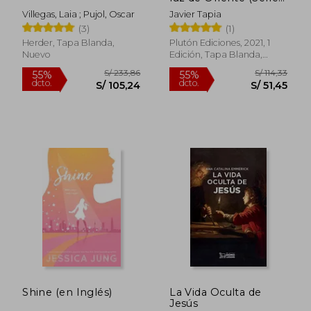
Mythos)
Villegas, Laia ; Pujol, Oscar
Javier Tapia
(3)
(1)
Herder, Tapa Blanda,
Plutón Ediciones, 2021, 1
Nuevo
Edición, Tapa Blanda,
Nuevo
S/ 333,30
S/ 150
55%
55%
dcto.
dcto.
S/ 149,99
S/ 67,
Shine (en Inglés)
La Vida Oculta de
Jesús