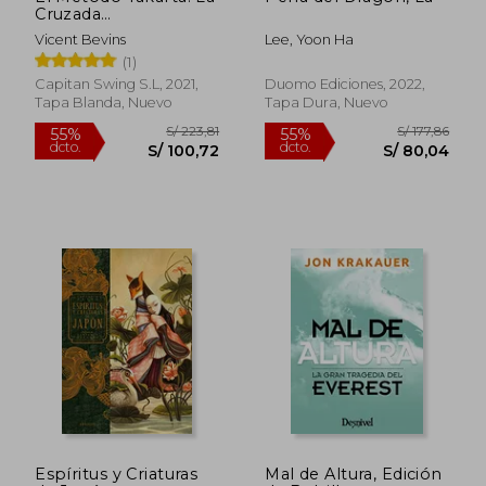
Cruzada
Anticomunista de
Vicent Bevins
Lee, Yoon Ha
Washington y el
(1)
Programa de Ases
(Ensayo)
Capitan Swing S.L, 2021,
Duomo Ediciones, 2022,
Tapa Blanda, Nuevo
Tapa Dura, Nuevo
S/ 190,37
S/ 177,
55%
55%
dcto.
dcto.
S/ 85,67
S/ 79,
Espíritus y Criaturas
Mal de Altura, Edición