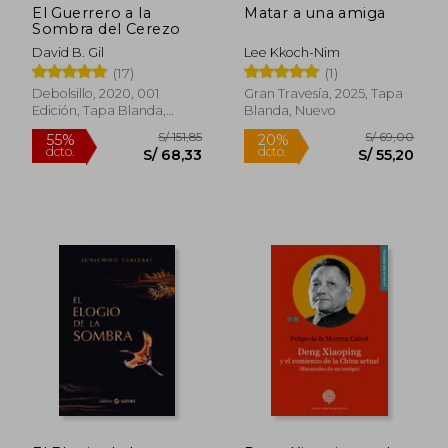
El Guerrero a la
Matar a una amiga
Sombra del Cerezo
David B. Gil
Lee Kkoch-Nim
(17)
(1)
Debolsillo, 2020, 001
Gran Travesía, 2025, Tapa
S/ 267,52
S/ 55,
Edición, Tapa Blanda,
Blanda, Nuevo
55%
10%
dcto.
dcto.
Nuevo
S/ 120,38
S/ 49,
Rápido