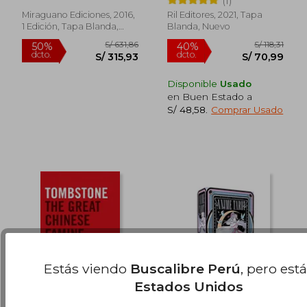
(1)
Evolución
dcto.
dcto.
S/ 71,20
S/ 72,
Miraguano Ediciones, 2016,
Ril Editores, 2021, Tapa
1 Edición, Tapa Blanda,
Blanda, Nuevo
Nuevo
Disponible
Usado
en Buen Estado a
S/ 48,58
.
Comprar Usado
Estás viendo
Buscalibre Perú
, pero est
Estados Unidos