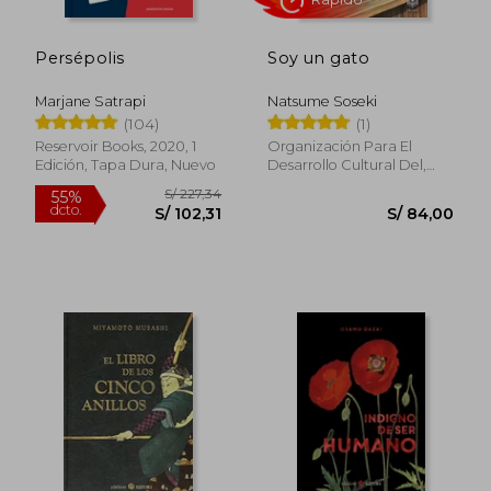
Persépolis
Soy un gato
Marjane Satrapi
Natsume Soseki
(104)
(1)
Reservoir Books, 2020, 1
Organización Para El
Edición, Tapa Dura, Nuevo
Desarrollo Cultural Del,
2025, Tapa Blanda, Nuevo
Rápido
S/ 227,34
55%
dcto.
S/ 102,31
S/ 84,