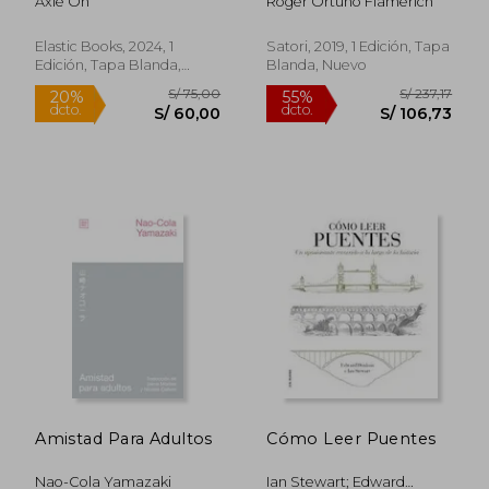
Axie Oh
Roger Ortuño Flamerich
Japonesa
Elastic Books, 2024, 1
Satori, 2019, 1 Edición, Tapa
Edición, Tapa Blanda,
Blanda, Nuevo
Nuevo
S/ 187,79
S/ 214
55%
55%
dcto.
dcto.
S/ 84,51
S/ 96,
Amistad Para Adultos
Cómo Leer Puentes
Nao-Cola Yamazaki
Ian Stewart; Edward