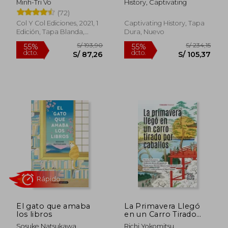
Minh-Tri Vo
History, Captivating
Golfo Pérsico Dirigida
(72)
por Estados Unidos
Contra Irak por su
Col Y Col Ediciones, 2021, 1
Captivating History, Tapa
Invasión y Anexió
Edición, Tapa Blanda,
Dura, Nuevo
Nuevo
S/ 128,51
S/ 186
55%
55%
dcto.
dcto.
S/ 57,83
S/ 83,
El gato que amaba
La Primavera Llegó
los libros
en un Carro Tirado
por Caballos
Sosuke Natsukawa
Richi Yokomitsu