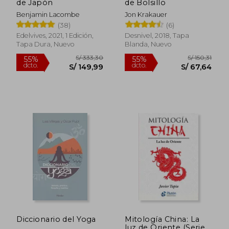
de Japón
de Bolsillo
Benjamin Lacombe
Jon Krakauer
(38)
(6)
Edelvives, 2021, 1 Edición,
Desnivel, 2018, Tapa
Tapa Dura, Nuevo
Blanda, Nuevo
S/ 223,81
S/ 177
55%
55%
dcto.
dcto.
S/ 100,72
S/ 80,
Diccionario del Yoga
Mitología China: La
luz de Oriente (Serie