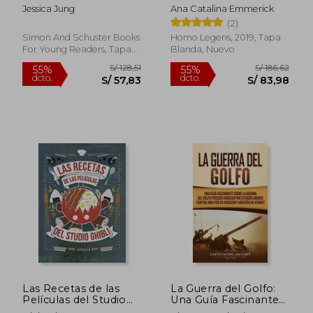
Jessica Jung
Ana Catalina Emmerick
(2)
Simon And Schuster Books
Homo Legens, 2019, Tapa
For Young Readers, Tapa
Blanda, Nuevo
Blanda, Nuevo
S/ 233,86
S/ 114
55%
55%
dcto.
dcto.
S/ 105,24
S/ 51,
Las Recetas de las
La Guerra del Golfo:
Películas del Studio
Una Guía Fascinante
Ghibli
Sobre la Guerra del