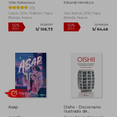
Yoko Nakazawa
Eduardo Mendoza
(15)
Satori, 2014, 1 Edición, Tapa
Seix Barral, 2016, Tapa
Blanda, Nuevo
Blanda, Nuevo
S/ 319,84
S/ 115
55%
55%
dcto.
dcto.
S/ 143,93
S/ 51,
Asap
Oishii - Diccionario
Ilustrado de
Gastronomiía