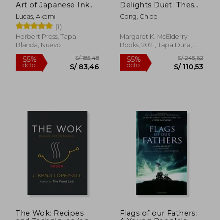
Art of Japanese Ink
Delights Duet: These
Painting (en Inglés)
Violent Delights; Our
Lucas, Akemi
Gong, Chloe
Violent Ends (en
(1)
Inglés)
Herbert Press, Tapa
Margaret K. McElderry
Blanda, Nuevo
Books, 2021, Tapa Dura,
Nuevo
S/ 178,15
S/ 184,
55%
55%
dcto.
dcto.
S/ 80,17
S/ 83,
The Wok: Recipes
Flags of our Fathers: