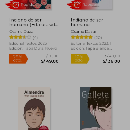
Indigno de ser
Indigno de ser
humano (Ed. ilustrada,
humano
incluye póster)
Osamu Dazai
Osamu Dazai
Rápido
Rápido
(4)
(20)
Editorial Textos, 2025, 1
Editorial Textos, 2023, 1
Edición, Tapa Dura, Nuevo
Edición, Tapa Blanda,
Nuevo
S/ 69,00
S/ 40,
29%
10%
dcto.
dcto.
S/ 49,00
S/ 36,