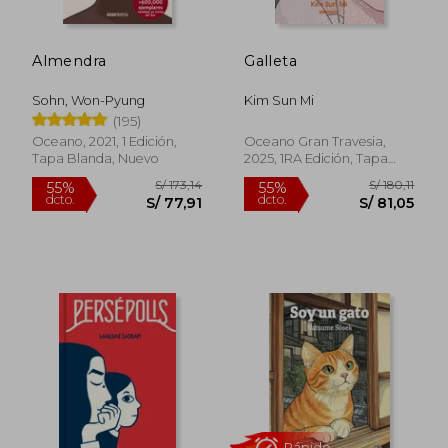
Almendra
Galleta
Sohn, Won-Pyung
Kim Sun Mi
(195)
Oceano, 2021, 1 Edición,
Oceano Gran Travesia,
Tapa Blanda, Nuevo
2025, 1RA Edición, Tapa
Blanda, Nuevo
S/ 173,14
S/ 180
55%
55%
dcto.
dcto.
S/ 77,91
S/ 81,