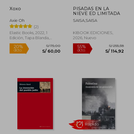
Xoxo
PISADAS EN LA
S/ 189,24
S/ 243,
55%
55%
NIEVE ED LIMITADA
dcto.
dcto.
S/ 85,16
S/ 109,
Axie Oh
SAISA,SAISA
(2)
Elastic Books, 2022, 1
KIBOOK EDICIONES,
Edición, Tapa Blanda,
2026, Nuevo
Nuevo
Rápido