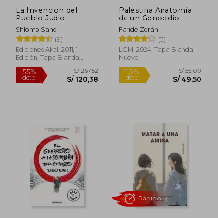
La Invencion del
Palestina Anatomía
Pueblo Judio
de un Genocidio
Shlomo Sand
Faride Zerán
S/ 75,00
S/ 255,
20%
55%
(9)
(3)
dcto.
dcto.
S/ 60,00
S/ 114,
Ediciones Akal, 2011, 1
LOM, 2024, Tapa Blanda,
Edición, Tapa Blanda,
Nuevo
Nuevo
Rápido