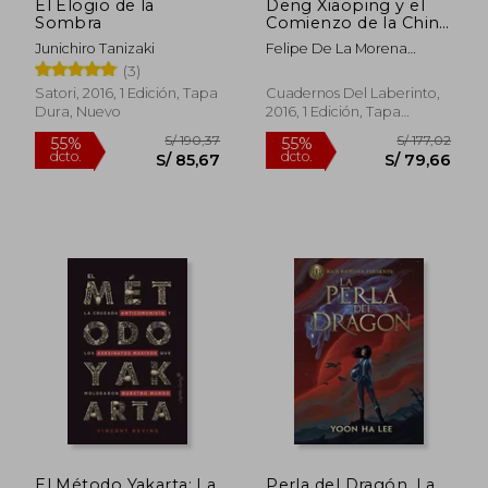
El Elogio de la
Deng Xiaoping y el
Sombra
Comienzo de la China
Actual
Junichiro Tanizaki
Felipe De La Morena
Calvet
(3)
Satori, 2016, 1 Edición, Tapa
Cuadernos Del Laberinto,
Dura, Nuevo
2016, 1 Edición, Tapa
Blanda, Nuevo
S/ 151,85
S/ 69,
55%
20%
dcto.
dcto.
S/ 68,33
S/ 55,
El Método Yakarta: La
Perla del Dragón, La