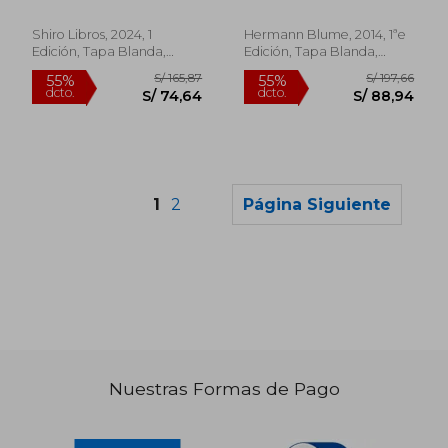
Denison
Shiro Libros, 2024, 1
Hermann Blume, 2014, 1ªe
Edición, Tapa Blanda,
Edición, Tapa Blanda,
Nuevo
Nuevo
1
2
Página Siguiente
Nuestras Formas de Pago
S/ 237,17
S/ 143,
55%
55%
dcto.
dcto.
S/ 106,73
S/ 64,