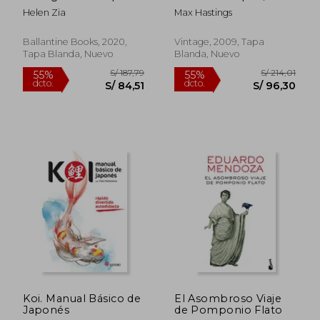
Story of the Chinese
1944-45 (Vintage) (en
Helen Zia
Max Hastings
who Fled Mao's
Inglés)
Revolution (en
Inglés)
Ballantine Books, 2020,
Vintage, 2009, Tapa
Tapa Blanda, Nuevo
Blanda, Nuevo
S/ 185,48
S/ 245,
55%
55%
dcto.
dcto.
S/ 83,46
S/ 110,
Koi. Manual Básico de
El Asombroso Viaje
Japonés
de Pomponio Flato