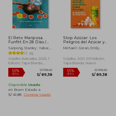
Rápido
El Reto Mariposa.
Stop Azúcar: Los
Funfitt En 28 Días /
Peligros del Azúcar y
The Butterfly
Cómo Afectan a la
Sarpong, Stanley ; Yabar,
Michael I. Goran, Emily
Challenge. Funfitt in
Salud de tus Hijos
Susana
Ventura
(6)
28 Days
Grijalbo Ilustrados, 2020, 1
Grijalbo, 2021, 001 Edición,
Edición, Tapa Blanda,
Tapa Blanda, Nuevo
Nuevo
S/ 236,19
S/ 79,
40%
20%
Disponible
Usado
dcto.
dcto.
S/ 141,71
S/ 63,
en Buen Estado a
S/ 41,69
.
Comprar Usado