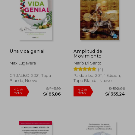
Una vida genial
Amplitud de
Movimiento
S/ 160,41
S/ 375,
55%
55%
Max Lugavere
Mario Di Santo
dcto.
dcto.
S/ 72,19
S/ 169,
(4)
GRIJALBO, 2021, Tapa
Paidotribo, 2011, 1 Edición,
Blanda, Nuevo
Tapa Blanda, Nuevo