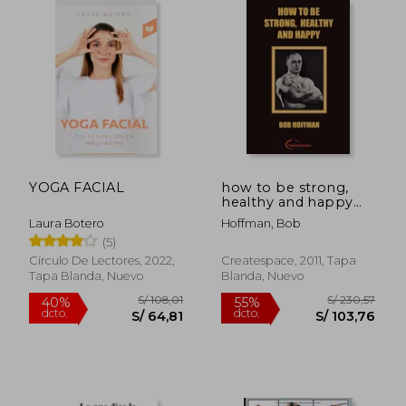
YOGA FACIAL
how to be strong,
healthy and happy
(en Inglés)
Laura Botero
Hoffman, Bob
(5)
Círculo De Lectores, 2022,
Createspace, 2011, Tapa
Tapa Blanda, Nuevo
Blanda, Nuevo
S/ 198,62
S/ 198
55%
55%
dcto.
dcto.
S/ 89,38
S/ 89,