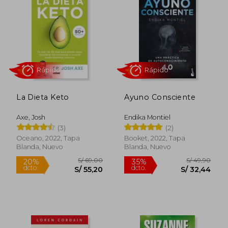
S/ 221,49
S/ 111
55%
55%
dcto.
dcto.
S/ 99,67
S/ 50,
La Dieta Keto
Ayuno Consciente
Axe, Josh
Endika Montiel
(3)
(2)
Oceano, 2022, Tapa
Booket, 2022, Tapa
Blanda, Nuevo
Blanda, Nuevo