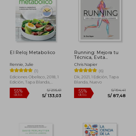
S/ 84,80
S/ 276
10%
55%
dcto.
dcto.
S/ 76,32
S/ 124,
El Reloj Metabolico
Running: Mejora tu
Técnica, Evita
Lesiones, Perfecciona
Rennie, Julie
Chris Napier
tu Entrenamiento
(1)
(6)
Ediciones Obelisco, 2018, 1
Dk, 2021, 1 Edición, Tapa
Edición, Tapa Blanda,
Blanda, Nuevo
Nuevo