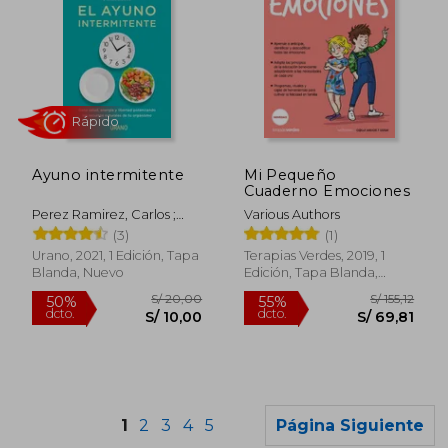
S/ 172,10
S/ 167
55%
55%
Ayuno intermitente
Mi Pequeño
dcto.
dcto.
S/ 77,44
S/ 75,
Cuaderno Emociones
Perez Ramirez, Carlos ;
Various Authors
Sanchez, Nestor
(3)
(1)
Urano, 2021, 1 Edición, Tapa
Terapias Verdes, 2019, 1
Blanda, Nuevo
Edición, Tapa Blanda,
Nuevo
1
2
3
4
5
Página Siguiente