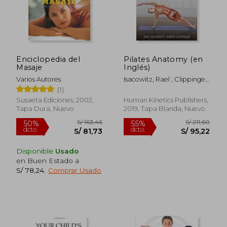
dcto.
dcto.
S/ 121,30
S/ 120,
Enciclopedia del
Pilates Anatomy (en
Masaje
Inglés)
Varios Autores
Isacowitz, Rael ; Clippinger,
Karen
(1)
Susaeta Ediciones, 2002,
Human Kinetics Publishers,
Tapa Dura, Nuevo
2019, Tapa Blanda, Nuevo
Disponible
Usado
en Buen Estado a
S/ 78,24
.
Comprar Usado