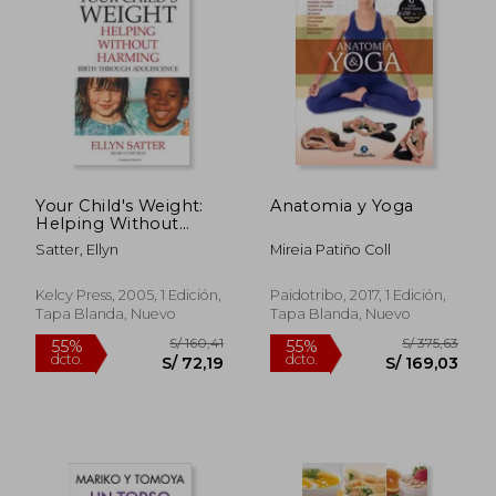
S/ 170,07
S/ 160
55%
55%
dcto.
dcto.
S/ 76,53
S/ 72,
Your Child's Weight:
Anatomia y Yoga
Helping Without
Harming (en Inglés)
Satter, Ellyn
Mireia Patiño Coll
Kelcy Press, 2005, 1 Edición,
Paidotribo, 2017, 1 Edición,
Tapa Blanda, Nuevo
Tapa Blanda, Nuevo