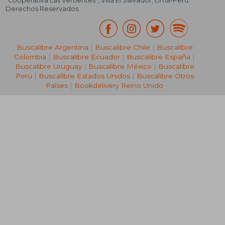
“Cooperativa Las Vertientes”, Villa El Salvador, Lima-Perú.
Derechos Reservados.
Buscalibre Argentina
|
Buscalibre Chile
|
Buscalibre
Colombia
|
Buscalibre Ecuador
|
Buscalibre España
|
Buscalibre Uruguay
|
Buscalibre México
|
Buscalibre
Perú
|
Buscalibre Estados Unidos
|
Buscalibre Otros
Países
|
Bookdelivery Reino Unido