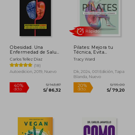
Obesidad. Una
Pilates: Mejora tu
Enfermedad de Salud
Técnica, Evita
Mental
Lesiones, Perfecciona
Carlos Tellez Diaz
Tracy Ward
tu Entrenamiento
(18)
Autoedicion, 2019, Nuevo
Dk, 2024, 001 Edición, Tapa
Blanda, Nuevo
S/ 64,05
S/ 192
28%
55%
dcto.
dcto.
S/ 46,00
S/ 86,