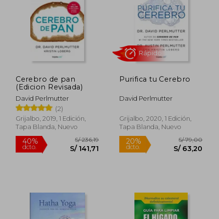
Rápido
Cerebro de pan
Purifica tu Cerebro
(Edicion Revisada)
David Perlmutter
David Perlmutter
(2)
S/ 138,50
S/ 75,
55%
30%
Grijalbo, 2019, 1 Edición,
Grijalbo, 2020, 1 Edición,
dcto.
dcto.
S/ 62,33
S/ 52,
Tapa Blanda, Nuevo
Tapa Blanda, Nuevo