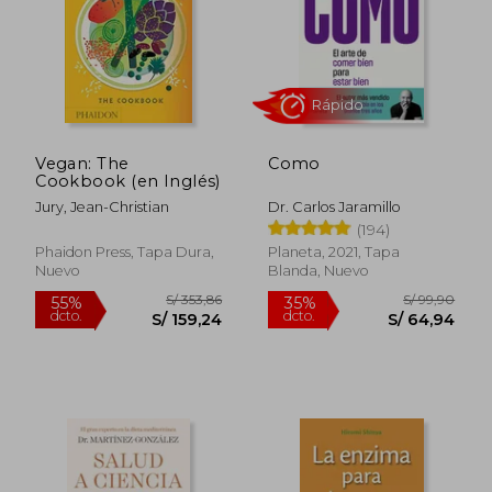
Rápido
Vegan: The
Como
Cookbook (en Inglés)
Jury, Jean-Christian
Dr. Carlos Jaramillo
(194)
Phaidon Press, Tapa Dura,
Planeta, 2021, Tapa
Nuevo
Blanda, Nuevo
S/ 143,87
S/ 99,
40%
20%
dcto.
dcto.
S/ 86,32
S/ 79,