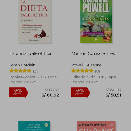
S/ 108,01
S/ 230,
40%
55%
dcto.
dcto.
S/ 64,81
S/ 103,
La dieta paleolítica
Menus Conscientes
Loren Cordain
Powell, Suzanne
(3)
(8)
Books4Pocket, 2016, Tapa
Editorial Sirio, 2015, Tapa
Blanda, Nuevo
Blanda, Nuevo