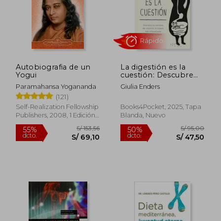
Autobiografia de un
La digestión es la
Yogui
cuestión: Descubre
los secretos del
Paramahansa Yogananda
Giulia Enders
intestino, el órgano
Rápido
(121)
más infravalorado del
cuerpo humano
Self-Realization Fellowship
Books4Pocket, 2025, Tapa
Publishers, 2008, 1 Edición,
Blanda, Nuevo
Tapa Blanda, Nuevo
S/ 153,56
S/ 95,
55%
50%
dcto.
dcto.
S/ 69,10
S/ 47,