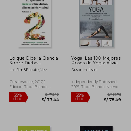
Lo que Dice la Ciencia
Yoga: Las 100 Mejores
Sobre Dietas
Poses de Yoga: Alivia
Alimentación y Salud,
el Estrés, Aumenta tu
Luis Jim&Eacute;Nez
Susan Hollister
Volumen 2
Flexibilidad y tu
Fuerza (Posturas
Poses de Yoga
Createspace, 2017, 1
Independently Published,
Técnicas de Ejercicio y
Edición, Tapa Blanda,
2019, Tapa Blanda, Nuevo
Guía Para.
Nuevo
Fortalecimiento y
Alivio del Estrés)