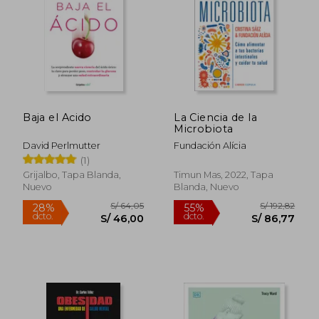
Baja el Acido
La Ciencia de la
Microbiota
David Perlmutter
Fundación Alícia
(1)
S/ 295,61
S/ 194
55%
55%
Grijalbo, Tapa Blanda,
Timun Mas, 2022, Tapa
dcto.
dcto.
S/ 133,03
S/ 87,
Nuevo
Blanda, Nuevo