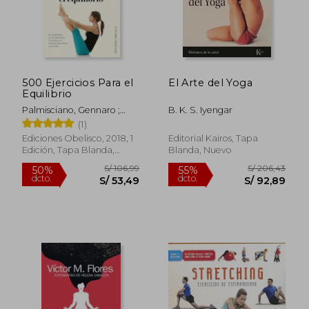
S/ 252,41
S/ 70,
500 Ejercicios Para el
El Arte del Yoga
Equilibrio
Palmisciano, Gennaro ;
B. K. S. Iyengar
Manzano, Manuel
(1)
Ediciones Obelisco, 2018, 1
Editorial Kairos, Tapa
Edición, Tapa Blanda,
Blanda, Nuevo
Nuevo