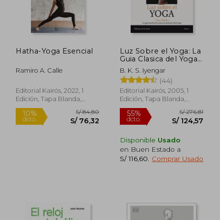
S/ 159,14
S/ 130,
55%
55%
dcto.
dcto.
S/ 71,61
S/ 58,
Hatha-Yoga Esencial
Luz Sobre el Yoga: La
Guia Clasica del Yoga,
por el Maestro mas
Ramiro A. Calle
B. K. S. Iyengar
Renombrado del
(44)
Mundo (Biblioteca de
la Salud)
Editorial Kairós, 2022, 1
Editorial Kairós, 2005, 1
Edición, Tapa Blanda,
Edición, Tapa Blanda,
Nuevo
Nuevo
Disponible
Usado
en Buen Estado a
S/ 116,60
.
Comprar Usado