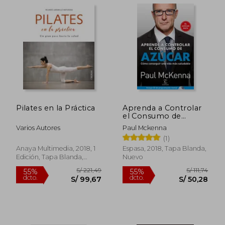
Pilates en la Práctica
Aprenda a Controlar
el Consumo de
Azúcar: Cómo
Varios Autores
Paul Mckenna
Conseguir una Vida
(1)
más Saludable (Fuera
de Colección)
Anaya Multimedia, 2018, 1
Espasa, 2018, Tapa Blanda,
Edición, Tapa Blanda,
Nuevo
Nuevo
S/ 143,13
S/ 125,
49%
40%
dcto.
dcto.
S/ 72,87
S/ 75,