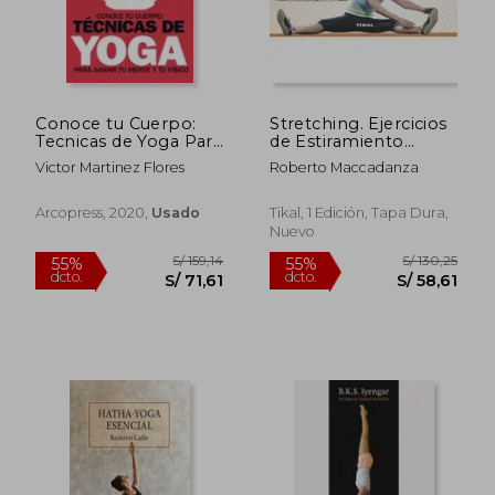
S/ 106,99
S/ 206,
50%
55%
dcto.
dcto.
S/ 53,49
S/ 92,
Conoce tu Cuerpo:
Stretching. Ejercicios
Tecnicas de Yoga Para
de Estiramiento
Sanar tu Mente y tu
(Fichas de Bienestar)
Victor Martinez Flores
Roberto Maccadanza
Fisico
Arcopress, 2020,
Usado
Tikal, 1 Edición, Tapa Dura,
Nuevo