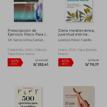
Prescripcion de
Dieta mediterránea,
Ejercicio Fisico Para la
juventud eterna:
Salud
Razones científicas
J.R. Serra Grima,Caritat
Lorenzo Pérez Castillo
para disfrutar de la
Bagur Calafat
alimentación más
saludable
Paidotribo, 2004, 1 Edición,
Urano, 2023, Tapa Blanda,
Tapa Dura, Nuevo
Nuevo
S/ 420,69
S/ 116
40%
40%
dcto.
dcto.