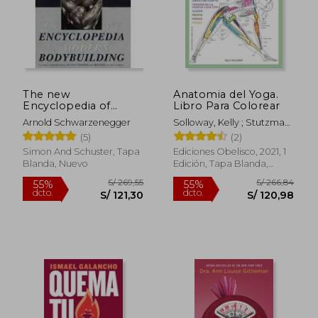
The new
Anatomia del Yoga.
Encyclopedia of
Libro Para Colorear
Modern Bodybuilding
Arnold Schwarzenegger
Solloway, Kelly ; Stutzman,
(en Inglés)
Samantha
(5)
(2)
Simon And Schuster, Tapa
Ediciones Obelisco, 2021, 1
Blanda, Nuevo
Edición, Tapa Blanda,
Nuevo
S/ 145,53
S/ 154
55%
55%
dcto.
dcto.
S/ 65,49
S/ 69,