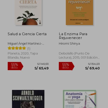
Salud a Ciencia Cierta
La Enzima Para
Rápido
Rejuvenecer
Miguel Ángel Martínez-
Hiromi Shinya
González
(1)
Planeta, 2020, Tapa
Debolsillo (Punto De
Blanda, Nuevo
Lectura), 2015, 001 Edición,
Tapa Blanda, Nuevo
S/ 353,86
S/ 99,
55%
35%
dcto.
dcto.
S/ 159,24
S/ 64,