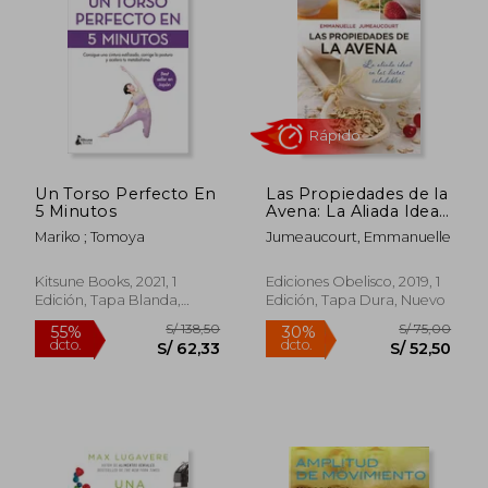
S/ 163,46
S/ 211
50%
55%
dcto.
dcto.
S/ 81,73
S/ 95,
Un Torso Perfecto En
Las Propiedades de la
5 Minutos
Avena: La Aliada Ideal
en las Dietas
Mariko ; Tomoya
Jumeaucourt, Emmanuelle
Saludables
Kitsune Books, 2021, 1
Ediciones Obelisco, 2019, 1
Edición, Tapa Blanda,
Edición, Tapa Dura, Nuevo
Nuevo