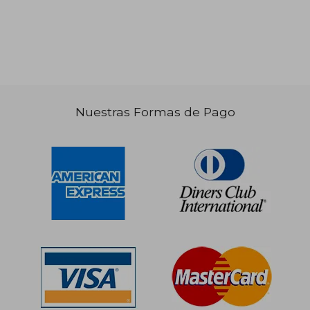
Rápido
Rápido
Nuestras Formas de Pago
S/ 69,00
S/ 49,
20%
35%
dcto.
dcto.
S/ 55,20
S/ 32,